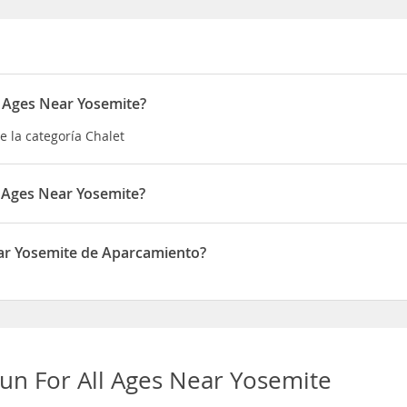
ll Ages Near Yosemite?
e la categoría Chalet
l Ages Near Yosemite?
tá situado en 58011 Road 601
Near Yosemite de Aparcamiento?
e dispone de Aparcamiento
 Fun For All Ages Near Yosemite