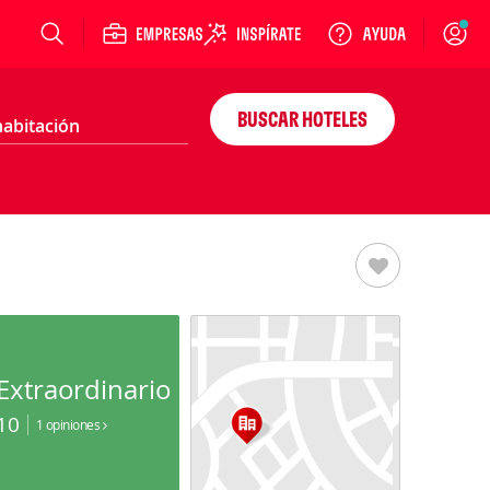
Login
BUSCAR HOTELES
Extraordinario
10
1 opiniones