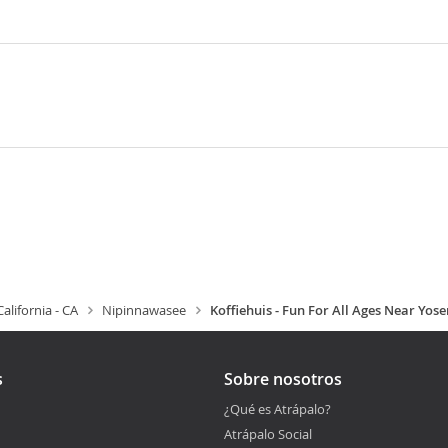
California - CA
Nipinnawasee
Koffiehuis - Fun For All Ages Near Yos
s
Sobre nosotros
¿Qué es Atrápalo?
Atrápalo Social