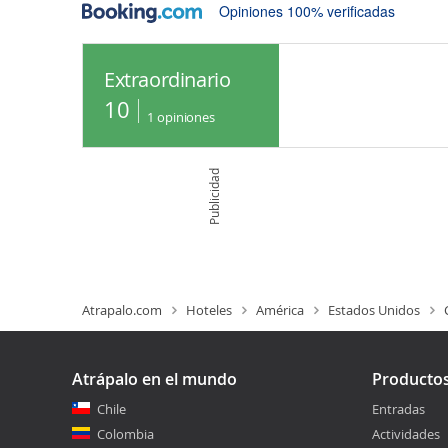
Opiniones 100% verificadas
Extraordinario
10
1
opiniones
Publicidad
Atrapalo.com
Hoteles
América
Estados Unidos
Atrápalo en el mundo
Producto
Chile
Entradas
Colombia
Actividades