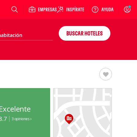
Login
BUSCAR HOTELES
Excelente
8.7
3 opiniones