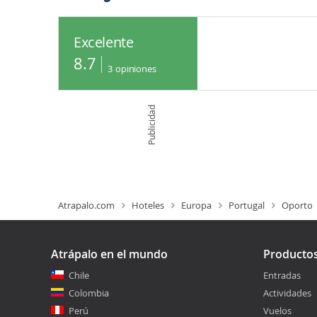
Excelente
8.7
3
opiniones
Publicidad
Atrapalo.com
Hoteles
Europa
Portugal
Oporto
Atrápalo en el mundo
Producto
Chile
Entradas
Colombia
Actividades
Perú
Vuelos