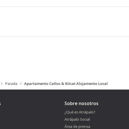
Parada
Apartamento Catloc & Kitcat Alojamento Local
s
Sobre nosotros
¿Qué es Atrápalo?
Atrápalo Social
Área de prensa