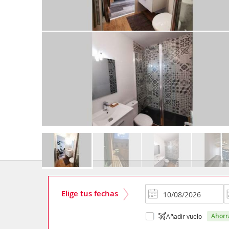
Elige tus fechas
ahor
Añadir vuelo