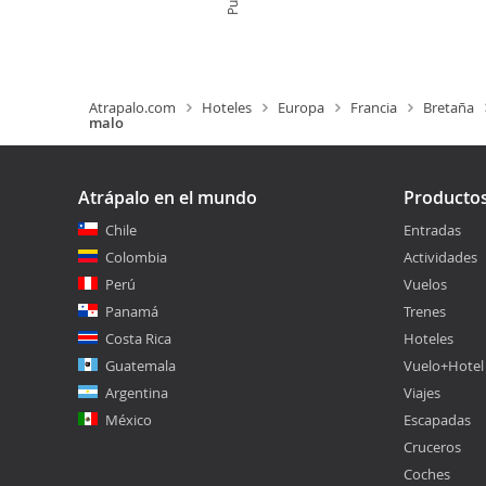
Atrapalo.com
Hoteles
Europa
Francia
Bretaña
malo
Atrápalo en el mundo
Producto
Chile
Entradas
Colombia
Actividades
Perú
Vuelos
Panamá
Trenes
Costa Rica
Hoteles
Guatemala
Vuelo+Hotel
Argentina
Viajes
México
Escapadas
Cruceros
Coches