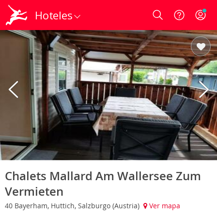
Hoteles
Login
Chalets Mallard Am Wallersee Zum
Vermieten
40 Bayerham, Huttich, Salzburgo (Austria)
Ver mapa