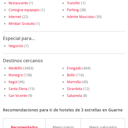
Restaurante
(1)
Transfer
(1)
Consigna equipajes
(1)
Parking
(38)
Internet
(22)
Admite Mascotas
(30)
Minibar Gratuito
(1)
Especial para...
Negocios
(1)
Destinos cercanos
Medellín
(3403)
Envigado
(404)
Rionegro
(138)
Bello
(116)
Itagüí
(96)
Marinilla
(49)
Santa Elena
(15)
Girardota
(12)
San Vicente
(9)
Sabaneta
(8)
Recomendaciones para ti de hoteles de 3 estrellas en Guarne
Recomendados
Mejor precio
Mejor valorados