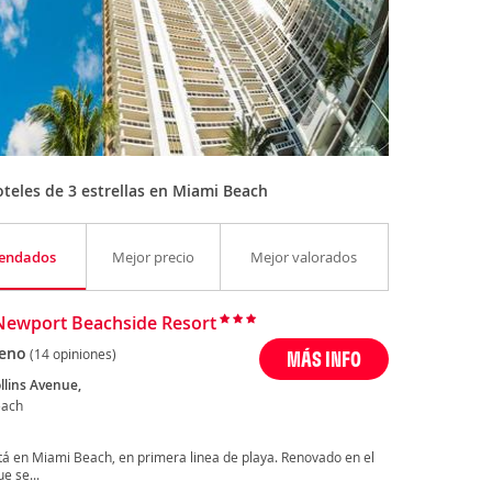
teles de 3 estrellas en Miami Beach
endados
Mejor precio
Mejor valorados
Newport Beachside Resort
eno
(14 opiniones)
MÁS INFO
llins Avenue,
each
tá en Miami Beach, en primera linea de playa. Renovado en el
e se...