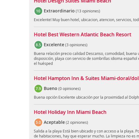
Hotel Design Suites Miami Beach
Extraordinario
10
(
13 opiniones
)
Excelente! Muy buen hotel, ubicacion, atencion, servicios, to
Hotel Best Western Atlantic Beach Resort
Excelente
8.5
(
3 opiniones
)
Buena relación precio calidad Descanso, comodidad, buena u
disposición, playa con servicio de sombrillas idioma españo
el huésped
Hotel Hampton Inn & Suites Miami-doral/dol
Bueno
7.9
(
0 opiniones
)
Buena opción Excelente ubicación por la proximidad al Dolph
Hotel Holiday Inn Miami Beach
Aceptable
5.0
(
2 opiniones
)
Salida a la playa Está bien ubicado y con acceso a la playa. 
de habitaciones, hay que esperar mucho. La limpieza no es m