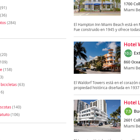
1700 Col
(91)
Miami B
(36)
tos
(284)
El Hampton Inn Miami Beach está en M
Fue construido en 1945 y ofrece todas 
Hotel 
Ex
10.0
(20)
109)
860 Ocea
Miami B
te
(158)
3)
El Waldorf Towers está en el corazón d
 bicicletas
(63)
propiedad histórica diseñada en 1937 p
16)
Hotel 
scotas
(140)
Bu
7.9
atuito
(106)
2601 Col
Miami B
)