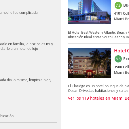
Bu
7.8
la noche fue complicada
4101 Col
Miami B
El Hotel Best Western Atlantic Beach 
ubicación ideal entre South Beach y Bal
arlo en familia, la piscina es muy
diarle a un hotel de lujo
Hotel 
Ex
8.8
3500 Col
Miami B
da dia lo mismo, limpieza bien,
El Claridge es un hotel boutique de p
Ocean Drive.Las habitaciones y suites 
Ver los 119 hoteles en Miami B
bicación.