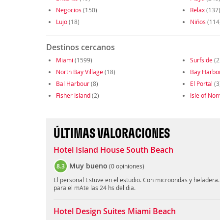
Negocios
(150)
Relax
(137
Lujo
(18)
Niños
(114
Destinos cercanos
Miami
(1599)
Surfside
(2
North Bay Village
(18)
Bay Harbor 
Bal Harbour
(8)
El Portal
(3
Fisher Island
(2)
Isle of No
ÚLTIMAS VALORACIONES
Hotel Island House South Beach
Muy bueno
8.3
(
0 opiniones
)
El personal Estuve en el estudio. Con microondas y heladera
para el mAte las 24 hs del dia.
Hotel Design Suites Miami Beach