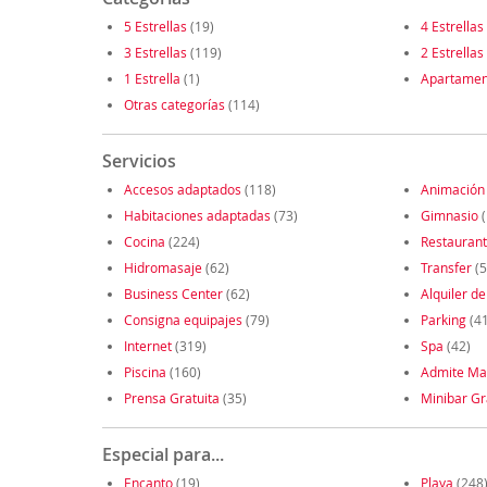
5 Estrellas
(19)
4 Estrellas
3 Estrellas
(119)
2 Estrellas
1 Estrella
(1)
Apartamen
Otras categorías
(114)
Servicios
Accesos adaptados
(118)
Animación
Habitaciones adaptadas
(73)
Gimnasio
(
Cocina
(224)
Restauran
Hidromasaje
(62)
Transfer
(5
Business Center
(62)
Alquiler de
Consigna equipajes
(79)
Parking
(4
Internet
(319)
Spa
(42)
Piscina
(160)
Admite Ma
Prensa Gratuita
(35)
Minibar Gr
Especial para...
Encanto
(19)
Playa
(248