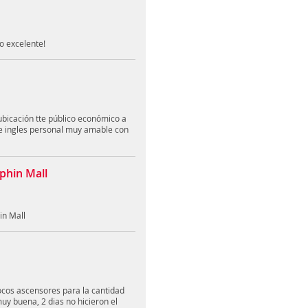
do excelente!
bicación tte público económico a
l e ingles personal muy amable con
phin Mall
in Mall
Pocos ascensores para la cantidad
uy buena, 2 dias no hicieron el