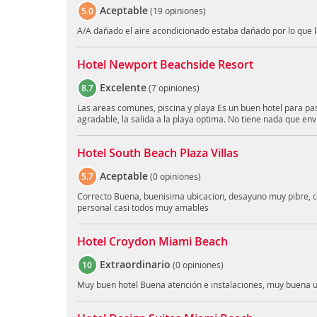
Aceptable
5.0
(
19 opiniones
)
A/A dañado el aire acondicionado estaba dañado por lo que 
Hotel Newport Beachside Resort
Excelente
8.7
(
7 opiniones
)
Las areas comunes, piscina y playa Es un buen hotel para pas
agradable, la salida a la playa optima. No tiene nada que envi
Hotel South Beach Plaza Villas
Aceptable
5.7
(
0 opiniones
)
Correcto Buena, buenisima ubicacion, desayuno muy pibre, ca
personal casi todos muy amables
Hotel Croydon Miami Beach
Extraordinario
10
(
0 opiniones
)
Muy buen hotel Buena atención e instalaciones, muy buena u