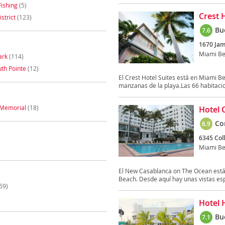
ishing
(5)
Crest 
strict
(123)
Bu
7.6
1670 Jam
Miami B
ark
(114)
th Pointe
(12)
El Crest Hotel Suites está en Miami B
manzanas de la playa.Las 66 habitacio
 Memorial
(18)
Hotel 
Co
6.9
6345 Coll
Miami B
El New Casablanca on The Ocean está 
Beach. Desde aquí hay unas vistas esp
69)
Hotel 
Bu
7.1