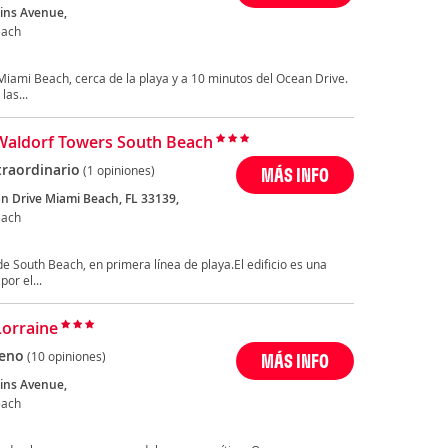
lins Avenue,
each
iami Beach, cerca de la playa y a 10 minutos del Ocean Drive.
las...
Waldorf Towers South Beach
traordinario
(1 opiniones)
MÁS INFO
n Drive Miami Beach, FL 33139,
each
e South Beach, en primera línea de playa.El edificio es una
or el...
Lorraine
eno
(10 opiniones)
MÁS INFO
lins Avenue,
each