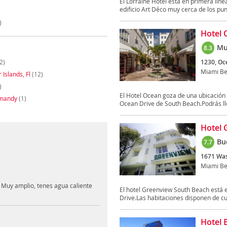
El Lorraine Hotel está en primera lín
edificio Art Déco muy cerca de los pun
)
)
Hotel 
Mu
8.3
2)
1230, Oc
Miami B
Islands, Fl
(12)
)
El Hotel Ocean goza de una ubicación p
rmandy
(1)
Ocean Drive de South Beach.Podrás lle
Hotel 
Bu
7.7
1671 Wa
Miami B
. Muy amplio, tenes agua caliente
El hotel Greenview South Beach está 
Drive.Las habitaciones disponen de cu
Hotel 