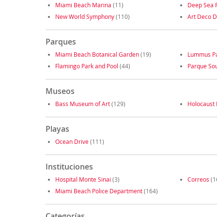
Miami Beach Marina
(11)
Deep Sea F
New World Symphony
(110)
Art Deco Di
Parques
Miami Beach Botanical Garden
(19)
Lummus P
Flamingo Park and Pool
(44)
Parque Sou
Museos
Bass Museum of Art
(129)
Holocaust
Playas
Ocean Drive
(111)
Instituciones
Hospital Monte Sinai
(3)
Correos
(1
Miami Beach Police Department
(164)
Categorías