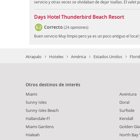
servicio y otras veces se olvidaban de dejar toallas. El valet 
Days Hotel Thunderbird Beach Resort
Correcto
6.2
(
24 opiniones
)
Buen servicio Muy limpio pero ya es un poco antiguo el local
Atrapalo
Hoteles
América
Estados Unidos
Flori
Otros destinos de interés
Miami
Aventura
Sunny Isles
Doral
Sunny Isles Beach
Surfside
Hallandale-Fl
Kendall
Miami Gardens
Golden Gl
Hialeah
North Bay V