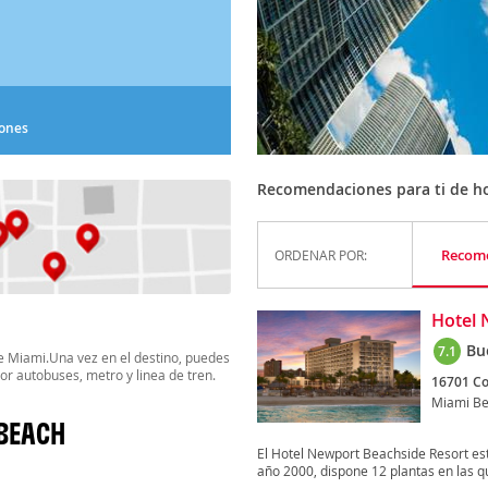
iones
Recomendaciones para ti de ho
Recom
ORDENAR POR:
Hotel 
Bu
7.1
de Miami.Una vez en el destino, puedes
por autobuses, metro y linea de tren.
16701 Co
Miami B
 BEACH
El Hotel Newport Beachside Resort es
año 2000, dispone 12 plantas en las qu