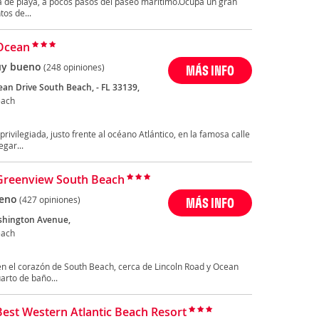
ea de playa, a pocos pasos del paseo marítimo.Ocupa un gran
tos de...
Ocean
y bueno
(248 opiniones)
MÁS INFO
ean Drive South Beach, - FL 33139,
each
rivilegiada, justo frente al océano Atlántico, en la famosa calle
gar...
Greenview South Beach
eno
(427 opiniones)
MÁS INFO
shington Avenue,
each
en el corazón de South Beach, cerca de Lincoln Road y Ocean
arto de baño...
Best Western Atlantic Beach Resort