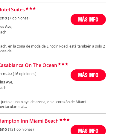
Hotel Suites
eno
(7 opiniones)
MÁS INFO
es Ave,
each
each, en la zona de moda de Lincoln Road, está también a solo 2
nes de...
Casablanca On The Ocean
rrecto
(16 opiniones)
MÁS INFO
ins Ave,
each
junto a una playa de arena, en el corazón de Miami
ectaculares al...
Hampton Inn Miami Beach
eno
(131 opiniones)
MÁS INFO