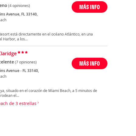
eno
(4 opiniones)
MÁS INFO
lins Avenue, FL 33140,
each
Resort está directamente en el océano Atlántico, en una
 Harbor, a los...
Claridge
celente
(7 opiniones)
MÁS INFO
lins Avenue - FL 33140,
each
laya, situado en el corazón de Miami Beach, a 5 minutos de
rodean el...
each de 3 estrellas