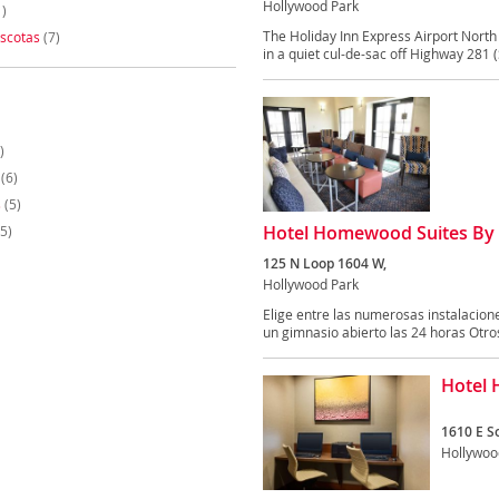
Hollywood Park
)
The Holiday Inn Express Airport North 
scotas
(7)
in a quiet cul-de-sac off Highway 281 (
)
(6)
s
(5)
Hotel Homewood Suites By H
5)
125 N Loop 1604 W,
Hollywood Park
Elige entre las numerosas instalaciones
un gimnasio abierto las 24 horas Otros
Hotel 
1610 E S
Hollywoo