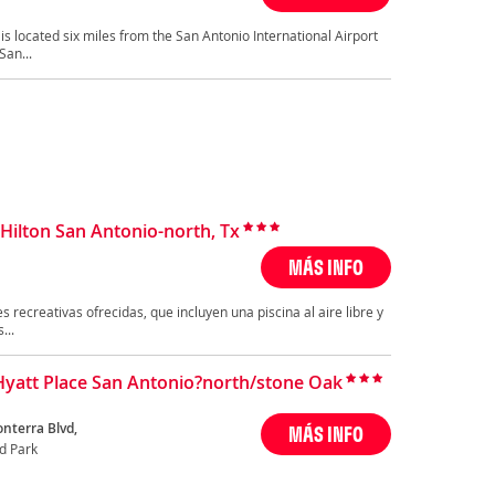
is located six miles from the San Antonio International Airport
San...
ilton San Antonio-north, Tx
MÁS INFO
 recreativas ofrecidas, que incluyen una piscina al aire libre y
...
Hyatt Place San Antonio?north/stone Oak
onterra Blvd,
MÁS INFO
d Park