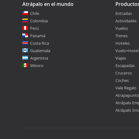
Atrápalo en el mundo
Producto
Chile
Entradas
Colombia
Actividades
Perú
Vuelos
Panamá
Trenes
Costa Rica
Hoteles
Guatemala
Vuelo+Hotel
Argentina
Viajes
México
Escapadas
Cruceros
Coches
Vale Regalo
Atrapapunt
Atrápalo Em
Atrápalo Sm