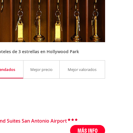
teles de 3 estrellas en Hollywood Park
endados
Mejor precio
Mejor valorados
nd Suites San Antonio Airport
MÁS INFO