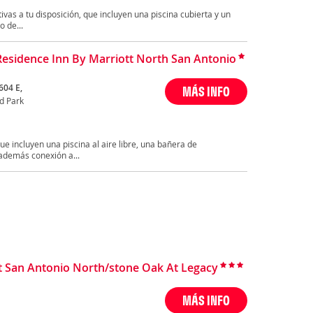
ivas a tu disposición, que incluyen una piscina cubierta y un
 de...
Residence Inn By Marriott North San Antonio
604 E,
MÁS INFO
d Park
ue incluyen una piscina al aire libre, una bañera de
además conexión a...
t San Antonio North/stone Oak At Legacy
MÁS INFO