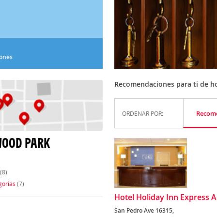
iones
Recomendaciones para ti de ho
Recom
ORDENAR POR:
WOOD PARK
(8)
gorías
(7)
Hotel Holiday Inn Express A
San Pedro Ave 16315,