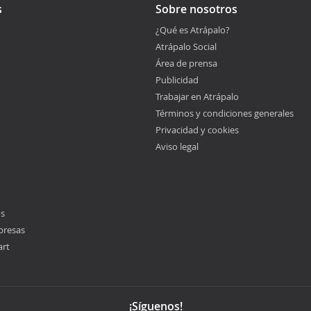
s
Sobre nosotros
¿Qué es Atrápalo?
Atrápalo Social
Área de prensa
Publicidad
Trabajar en Atrápalo
Términos y condiciones generales
Privacidad y cookies
Aviso legal
os
presas
art
¡Síguenos!