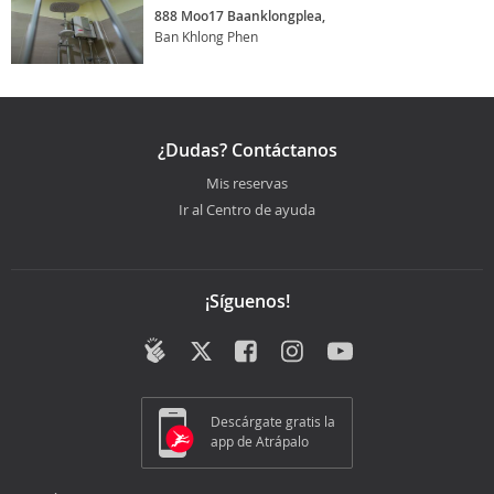
888 Moo17 Baanklongplea,
Ban Khlong Phen
¿Dudas? Contáctanos
Mis reservas
Ir al Centro de ayuda
¡Síguenos!
Descárgate gratis la
app de Atrápalo