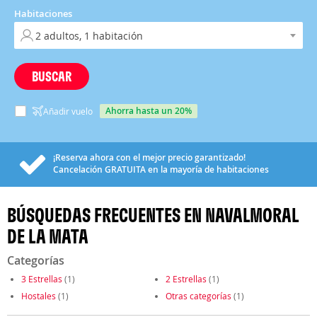
Habitaciones
BUSCAR
ahorra hasta un 20%
Añadir vuelo
¡Reserva ahora con el mejor precio garantizado!
Cancelación
GRATUITA
en la mayoría de habitaciones
BÚSQUEDAS FRECUENTES EN NAVALMORAL
DE LA MATA
Categorías
3 Estrellas
(1)
2 Estrellas
(1)
Hostales
(1)
Otras categorías
(1)