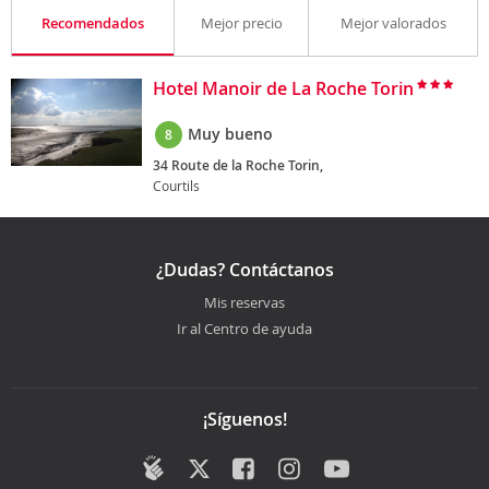
Recomendados
Mejor precio
Mejor valorados
Hotel Manoir de La Roche Torin
Muy bueno
8
34 Route de la Roche Torin,
Courtils
¿Dudas? Contáctanos
Mis reservas
Ir al Centro de ayuda
¡Síguenos!