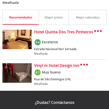
Mealhada
Recomendados
Mejor precio
Mejor valorados
Hotel Quinta Dos Tres Pinheiros
Excelente
8.6
Estrada Nacional No1 Sernade,
Mealhada
Vinyl m Hotel Design Inn
Muy bueno
8.1
Rua de São Domingos S/N,
Mealhada
¿Dudas? Contáctanos