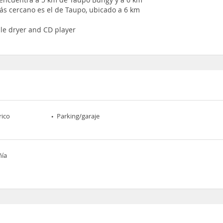
ás cercano es el de Taupo, ubicado a 6 km
ble dryer and CD player
rico
Parking/garaje
ñía