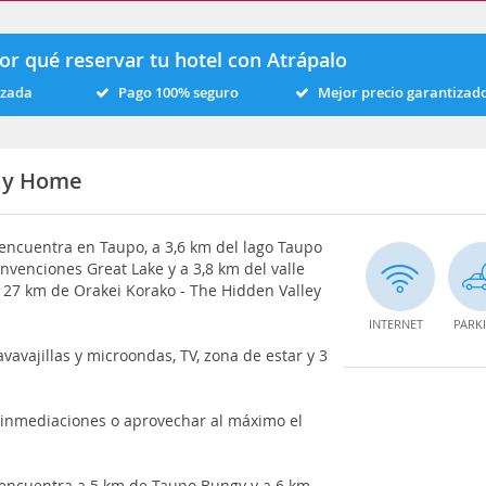
or qué reservar tu hotel con Atrápalo
izada
Pago 100% seguro
Mejor precio garantizad
day Home
encuentra en Taupo, a 3,6 km del lago Taupo
nvenciones Great Lake y a 3,8 km del valle
a 27 km de Orakei Korako - The Hidden Valley
INTERNET
PARK
vavajillas y microondas, TV, zona de estar y 3
 inmediaciones o aprovechar al máximo el
 encuentra a 5 km de Taupo Bungy y a 6 km