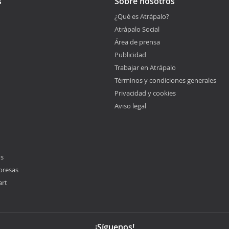
s
Sobre nosotros
¿Qué es Atrápalo?
Atrápalo Social
Área de prensa
Publicidad
Trabajar en Atrápalo
Términos y condiciones generales
Privacidad y cookies
Aviso legal
os
presas
art
¡Síguenos!