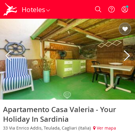
Hoteles
Login
Apartamento Casa Valeria - Your
Holiday In Sardinia
33 Via Enrico Addis, Teulada, Cagliari (Italia)
Ver mapa