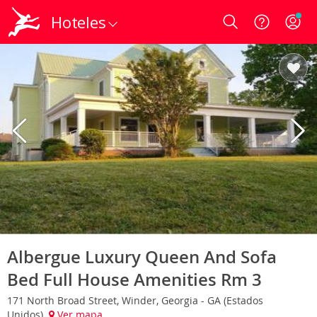
Hoteles
Login
Albergue Luxury Queen And Sofa
Bed Full House Amenities Rm 3
171 North Broad Street, Winder, Georgia - GA (Estados
Unidos)
Ver mapa