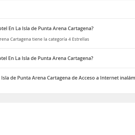
tel En La Isla de Punta Arena Cartagena?
rena Cartagena tiene la categoría 4 Estrellas
el En La Isla de Punta Arena Cartagena?
Arena Cartagena está situado en Margarita beach Cra 14 73
 Isla de Punta Arena Cartagena de Acceso a Internet inalá
nta Arena Cartagena dispone de Acceso a Internet inalámbrico