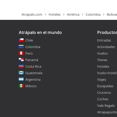
Atrapalo.com
Hoteles
América
Colombia
Boliva
Atrápalo en el mundo
Producto
Chile
Entradas
Colombia
Actividades
Perú
Vuelos
Panamá
Trenes
Costa Rica
Hoteles
Guatemala
Vuelo+Hotel
Argentina
Viajes
México
Escapadas
Cruceros
Coches
Vale Regalo
Atrapapunt