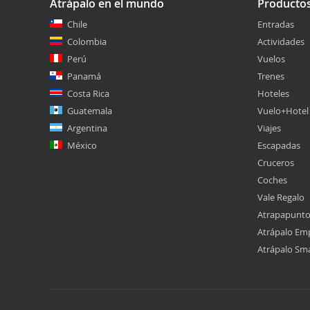
Atrápalo en el mundo
Producto
Chile
Entradas
Colombia
Actividades
Perú
Vuelos
Panamá
Trenes
Costa Rica
Hoteles
Guatemala
Vuelo+Hotel
Argentina
Viajes
México
Escapadas
Cruceros
Coches
Vale Regalo
Atrapapunt
Atrápalo Em
Atrápalo Sm