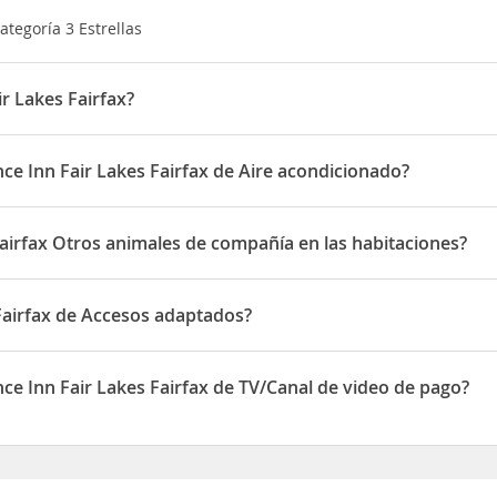
ategoría 3 Estrellas
r Lakes Fairfax?
tuado en 12815 Fair Lakes Parkway
ce Inn Fair Lakes Fairfax de Aire acondicionado?
 Lakes Fairfax disponen de Aire acondicionado
Fairfax Otros animales de compañía en las habitaciones?
mite Otros animales de compañía en las habitaciones
 Fairfax de Accesos adaptados?
pone de Accesos adaptados
ce Inn Fair Lakes Fairfax de TV/Canal de video de pago?
 Lakes Fairfax disponen de TV/Canal de video de pago