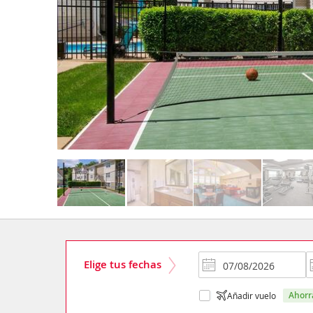
Elige tus fechas
ahor
Añadir vuelo