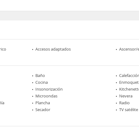
rico
Accesos adaptados
Ascensor/
Baño
Calefacció
Cocina
Enmoquet
Insonorización
Kitchenett
Microondas
Nevera
ñía
Plancha
Radio
Secador
TV satélite