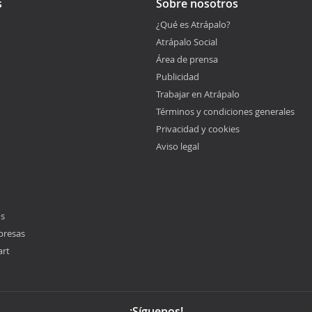
s
Sobre nosotros
¿Qué es Atrápalo?
Atrápalo Social
Área de prensa
Publicidad
Trabajar en Atrápalo
Términos y condiciones generales
Privacidad y cookies
Aviso legal
os
presas
art
¡Síguenos!