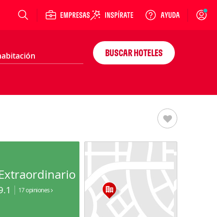
Login
BUSCAR HOTELES
Extraordinario
9.1
17 opiniones