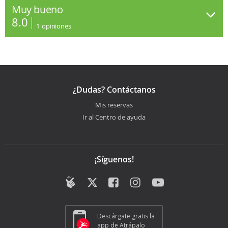
Muy bueno
8.0
1
opiniones
¿Dudas? Contáctanos
Mis reservas
Ir al Centro de ayuda
¡Síguenos!
Descárgate gratis la
app de Atrápalo