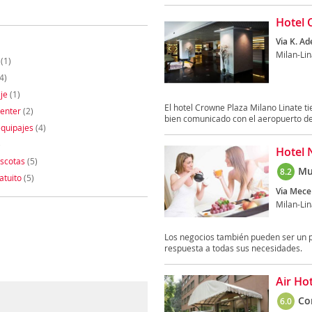
Hotel 
Via K. Ad
Milan-Lin
(1)
4)
je
(1)
El hotel Crowne Plaza Milano Linate t
enter
(2)
bien comunicado con el aeropuerto de 
quipajes
(4)
)
Hotel 
scotas
(5)
Mu
8.2
atuito
(5)
Via Mece
Milan-Lin
Los negocios también pueden ser un p
respuesta a todas sus necesidades.
Air Ho
Co
6.0