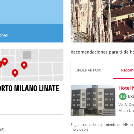
iones
Recomendaciones para ti de ho
Recom
ORDENAR POR:
RTO MILANO LINATE
Hotel 
Ex
8.6
Via A. Gr
Milan-Lin
El galardonado alojamiento del NH Lin
inolvidable.
(6)