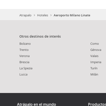
Atrapalo
Hoteles
Aeroporto Milano Linate
Otros destinos de interés
Bolzano
Como
Trento
Génova
Verona
Valais
Brescia
Imperia
La Spezia
Turín
Lucca
Milán
Atrápalo en el mundo
Producto