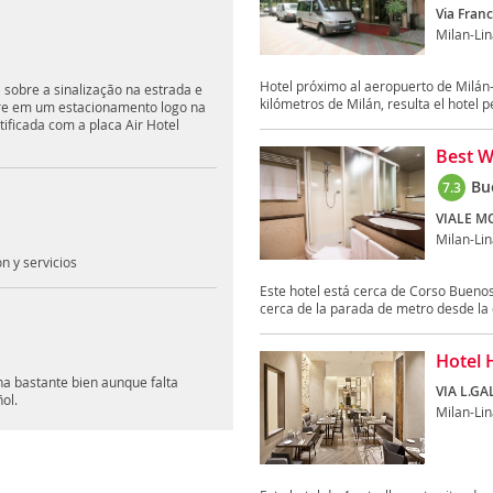
Via Fran
Milan-Lin
Hotel próximo al aeropuerto de Milán-
a sobre a sinalização na estrada e
kilómetros de Milán, resulta el hotel pe
tre em um estacionamento logo na
ificada com a placa Air Hotel
Best W
Bu
7.3
VIALE M
Milan-Lin
n y servicios
Este hotel está cerca de Corso Buenos
cerca de la parada de metro desde la 
Hotel 
na bastante bien aunque falta
VIA L.GA
ol.
Milan-Lin