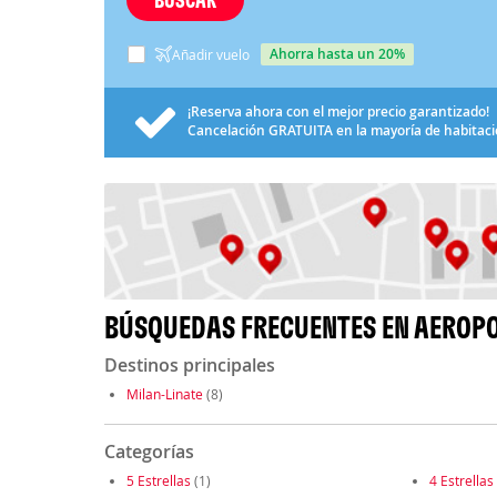
ahorra hasta un 20%
Añadir vuelo
¡Reserva ahora con el mejor precio garantizado!
Cancelación
GRATUITA
en la mayoría de habitac
BÚSQUEDAS FRECUENTES EN AEROPO
Destinos principales
Milan-Linate
(8)
Categorías
5 Estrellas
(1)
4 Estrellas