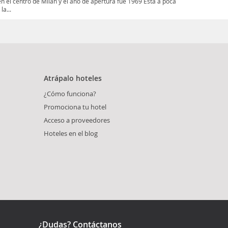
 en el centro de Milan y el año de apertura fue 1969 Esta a poca
a...
Atrápalo hoteles
¿Cómo funciona?
Promociona tu hotel
Acceso a proveedores
Hoteles en el blog
¿Dudas? Contáctanos