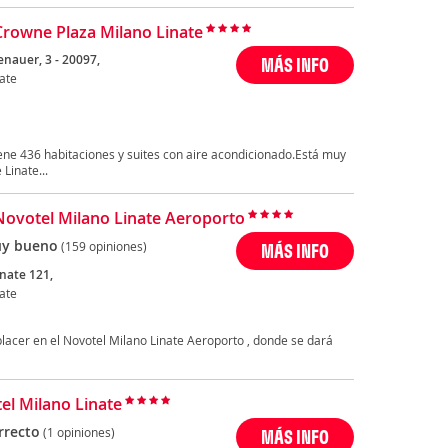
Crowne Plaza Milano Linate
enauer, 3 - 20097,
MÁS INFO
ate
iene 436 habitaciones y suites con aire acondicionado.Está muy
Linate...
Novotel Milano Linate Aeroporto
y bueno
(159 opiniones)
MÁS INFO
nate 121,
ate
lacer en el Novotel Milano Linate Aeroporto , donde se dará
tel Milano Linate
rrecto
(1 opiniones)
MÁS INFO