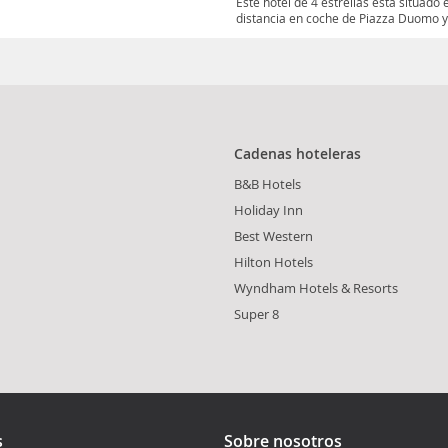
Este hotel de 4 estrellas esta situado
distancia en coche de Piazza Duomo y l
Cadenas hoteleras
B&B Hotels
Holiday Inn
Best Western
Hilton Hotels
Wyndham Hotels & Resorts
Super 8
s
Sobre nosotros