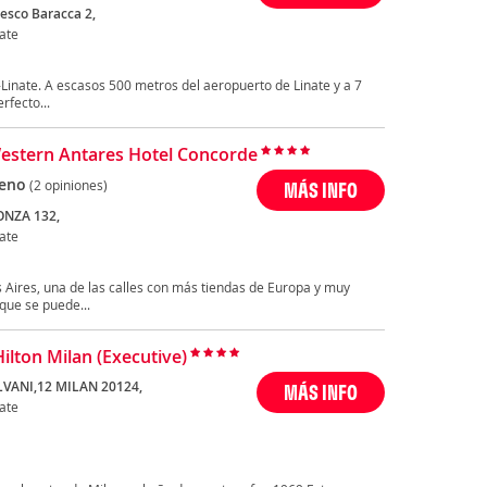
cesco Baracca 2,
ate
Linate. A escasos 500 metros del aeropuerto de Linate y a 7
rfecto...
estern Antares Hotel Concorde
eno
(2 opiniones)
MÁS INFO
ONZA 132,
ate
 Aires, una de las calles con más tiendas de Europa y muy
que se puede...
Hilton Milan (Executive)
LVANI,12 MILAN 20124,
MÁS INFO
ate