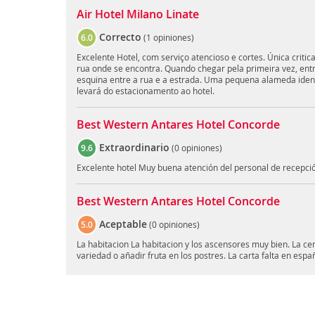
Air Hotel Milano Linate
Correcto
6.0
(
1 opiniones
)
Excelente Hotel, com serviço atencioso e cortes. Única critic
rua onde se encontra. Quando chegar pela primeira vez, en
esquina entre a rua e a estrada. Uma pequena alameda ident
levará do estacionamento ao hotel.
Best Western Antares Hotel Concorde
Extraordinario
9.6
(
0 opiniones
)
Excelente hotel Muy buena atención del personal de recepció
Best Western Antares Hotel Concorde
Aceptable
5.0
(
0 opiniones
)
La habitacion La habitacion y los ascensores muy bien. La ce
variedad o añadir fruta en los postres. La carta falta en españ