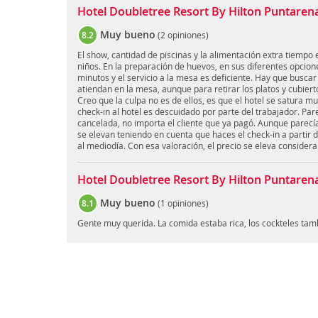
Hotel Doubletree Resort By Hilton Puntarenas
Muy bueno
8.2
(
2 opiniones
)
El show, cantidad de piscinas y la alimentación extra tiempo
niños. En la preparación de huevos, en sus diferentes opcion
minutos y el servicio a la mesa es deficiente. Hay que buscar
atiendan en la mesa, aunque para retirar los platos y cubierto
Creo que la culpa no es de ellos, es que el hotel se satura m
check-in al hotel es descuidado por parte del trabajador. Pa
cancelada, no importa el cliente que ya pagó. Aunque parecí
se elevan teniendo en cuenta que haces el check-in a partir d
al mediodía. Con esa valoración, el precio se eleva conside
Hotel Doubletree Resort By Hilton Puntarenas
Muy bueno
8.1
(
1 opiniones
)
Gente muy querida. La comida estaba rica, los cockteles tam