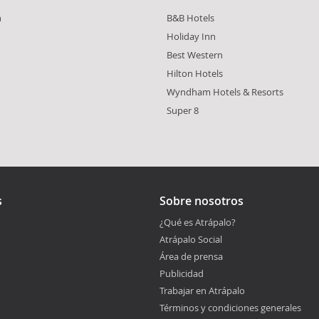
n
B&B Hotels
Holiday Inn
Best Western
Hilton Hotels
Wyndham Hotels & Resorts
Super 8
s
Sobre nosotros
¿Qué es Atrápalo?
Atrápalo Social
Área de prensa
Publicidad
Trabajar en Atrápalo
Términos y condiciones generales