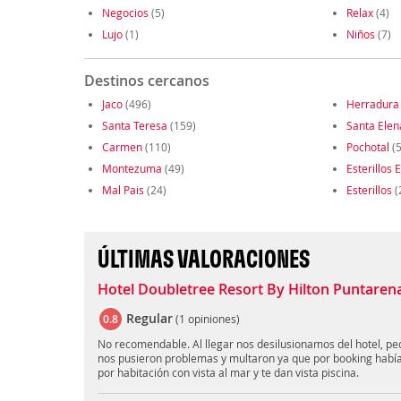
Negocios
(5)
Relax
(4)
Lujo
(1)
Niños
(7)
Destinos cercanos
Jaco
(496)
Herradura
Santa Teresa
(159)
Santa Elen
Carmen
(110)
Pochotal
(5
Montezuma
(49)
Esterillos 
Mal Pais
(24)
Esterillos
(
ÚLTIMAS VALORACIONES
Hotel Doubletree Resort By Hilton Puntarenas
Regular
0.8
(
1 opiniones
)
No recomendable. Al llegar nos desilusionamos del hotel, p
nos pusieron problemas y multaron ya que por booking habí
por habitación con vista al mar y te dan vista piscina.