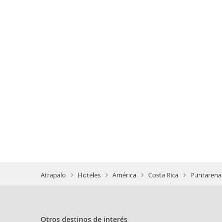
Atrapalo
Hoteles
América
Costa Rica
Puntarenas
Otros destinos de interés