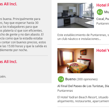
 All Incl.
Hotel 
Mu
8.2
 es buena. Principalmente para
Cocal, P
es, hay que esperar hasta 30
Puntaren
 a los trabajadores para que
s platería sí que son eficientes.
ucho de gente y no dan abasto. El
Este establecimiento de Puntarenas, sit
recía como que la estadía estaba
un club náutico e instalaciones...
a contar con buenos precios, estos
e las 15:00 horas y que la salida es
Hotel 
rablemente por noche.
 All Incl.
bién.
Bueno
7.4
(300 opiniones)
Al Final Del Paseo de Los Turistas, D
Puntarenas
El Hotel Yadran Beach Resort, situado
alojamiento, restaurante, aparcamient