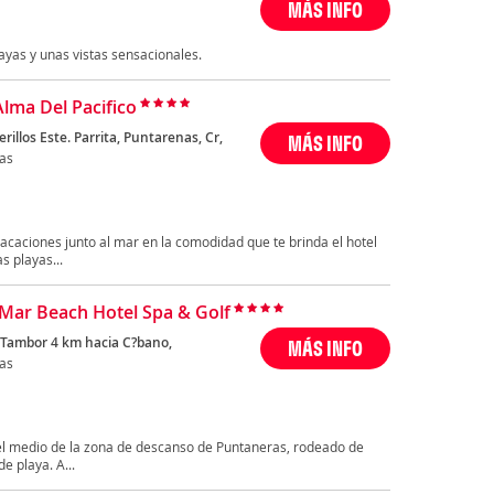
MÁS INFO
yas y unas vistas sensacionales.
Alma Del Pacifico
erillos Este. Parrita, Puntarenas, Cr,
MÁS INFO
as
acaciones junto al mar en la comodidad que te brinda el hotel
s playas...
Mar Beach Hotel Spa & Golf
 Tambor 4 km hacia C?bano,
MÁS INFO
as
 el medio de la zona de descanso de Puntaneras, rodeado de
e playa. A...