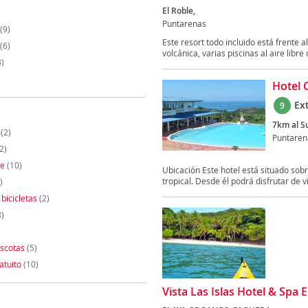
El Roble,
Puntarenas
(9)
Este resort todo incluido está frente
(6)
volcánica, varias piscinas al aire libre 
)
Hotel C
Ex
9
7km al Su
(2)
Puntaren
2)
te
(10)
Ubicación Este hotel está situado sob
tropical. Desde él podrá disfrutar de vi
)
 bicicletas
(2)
)
scotas
(5)
atuito
(10)
Vista Las Islas Hotel & Spa 