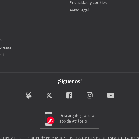
Privacidad y cookies
Aviso legal
os
presas
art
¡Síguenos!
Descárgate gratis la
app de Atrápalo
ATRÁPALO S.L. - Carrer de Pere IV 105-109 - 08018 Barcelona (España) - GC1018