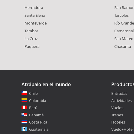
Herradura
San Ramó
Santa Elena
Tarcoles
Monteverde
Río Grande
Tambor
Camaronal
La Cruz
San Mateo
Paquera
Chacarita
Atrápalo en el mundo
Producto
Chile
Entradas
Colombia
Actividades
Perú
Vuelos
Panamá
Trenes
Costa Rica
Hoteles
Guatemala
Vuelo+Hotel