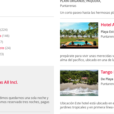
PLAYA ORGANOS; PAQUERA,
Puntarenas
Un corto paseo hasta las hermosas pla
Hotel 
(224)
Playa Est
a
(146)
Puntaren
7)
Este
(24)
23)
prepárate para vivir unas merecidas v
alma del pacífico, ubicado en una de la
Tango 
De Playa
 All Incl.
Puntaren
edimos quedarnos una sola noche y
amos reservado tres noches, pagas
Ubicación Este hotel está ubicado en
jardines tropicales y en primera línea d