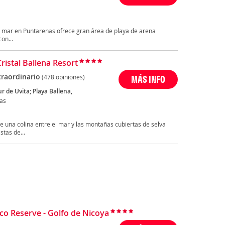
 al mar en Puntarenas ofrece gran área de playa de arena
con...
ristal Ballena Resort
traordinario
(478 opiniones)
MÁS INFO
r de Uvita; Playa Ballena,
as
re una colina entre el mar y las montañas cubiertas de selva
stas de...
Eco Reserve - Golfo de Nicoya