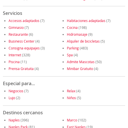
Servicios
Accesos adaptados
(7)
Habitaciones adaptadas
(7)
Gimnasio
(7)
Cocina
(198)
Restaurante
(6)
Hidromasaje
(9)
Business Center
(4)
Alquiler de bicicletas
(5)
Consigna equipajes
(3)
Parking
(483)
Internet
(328)
Spa
(4)
Piscina
(11)
Admite Mascotas
(50)
Prensa Gratuita
(4)
Minibar Gratuito
(4)
Especial para...
Negocios
(7)
Relax
(4)
Lujo
(2)
Niños
(5)
Destinos cercanos
Naples
(396)
Marco
(102)
Naples Park
(81)
East Naples
(19)