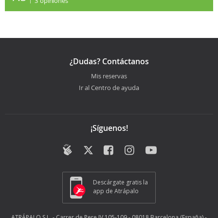
3
opiniones
¿Dudas? Contáctanos
Mis reservas
Ir al Centro de ayuda
¡Síguenos!
Descárgate gratis la
app de Atrápalo
ATRÁPALO S.L. - Carrer de Pere IV 105-109 - 08018 Barcelona (España) -