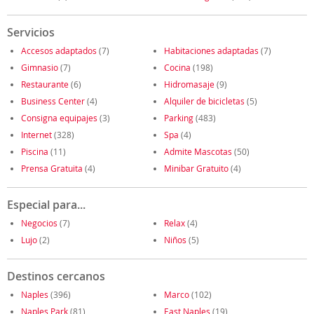
Servicios
Accesos adaptados
(7)
Habitaciones adaptadas
(7)
Gimnasio
(7)
Cocina
(198)
Restaurante
(6)
Hidromasaje
(9)
Business Center
(4)
Alquiler de bicicletas
(5)
Consigna equipajes
(3)
Parking
(483)
Internet
(328)
Spa
(4)
Piscina
(11)
Admite Mascotas
(50)
Prensa Gratuita
(4)
Minibar Gratuito
(4)
Especial para...
Negocios
(7)
Relax
(4)
Lujo
(2)
Niños
(5)
Destinos cercanos
Naples
(396)
Marco
(102)
Naples Park
(81)
East Naples
(19)