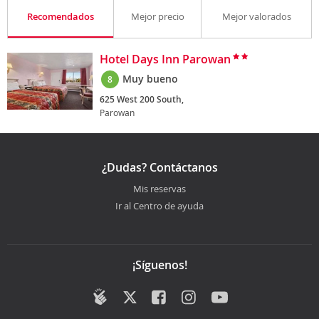
Recomendados
Mejor precio
Mejor valorados
Hotel Days Inn Parowan
Muy bueno
8
625 West 200 South,
Parowan
¿Dudas? Contáctanos
Mis reservas
Ir al Centro de ayuda
¡Síguenos!