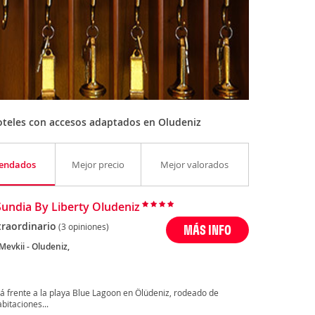
oteles con accesos adaptados en Oludeniz
endados
Mejor precio
Mejor valorados
Sundia By Liberty Oludeniz
traordinario
(3 opiniones)
MÁS INFO
Mevkii - Oludeniz,
tá frente a la playa Blue Lagoon en Ölüdeniz, rodeado de
bitaciones...