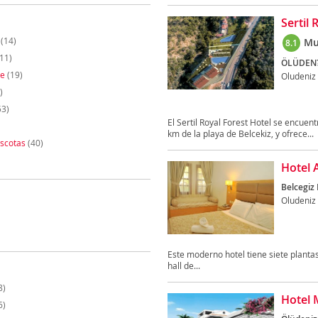
Sertil 
(14)
Mu
8.1
11)
ÖLÜDEN?
te
(19)
Oludeniz
)
53)
El Sertil Royal Forest Hotel se encuen
km de la playa de Belcekiz, y ofrece...
scotas
(40)
Hotel A
Belcegiz 
Oludeniz
Este moderno hotel tiene siete planta
hall de...
8)
Hotel 
6)