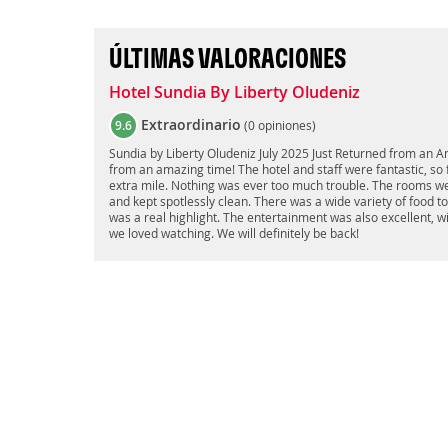
ÚLTIMAS VALORACIONES
Hotel Sundia By Liberty Oludeniz
Extraordinario
9.6
(
0 opiniones
)
Sundia by Liberty Oludeniz July 2025 Just Returned from an 
from an amazing time! The hotel and staff were fantastic, so f
extra mile. Nothing was ever too much trouble. The rooms we
and kept spotlessly clean. There was a wide variety of food t
was a real highlight. The entertainment was also excellent, 
we loved watching. We will definitely be back!