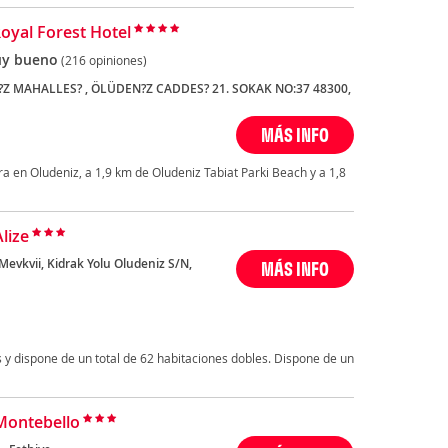
Royal Forest Hotel
y bueno
(216 opiniones)
Z MAHALLES? , ÖLÜDEN?Z CADDES? 21. SOKAK NO:37 48300,
MÁS INFO
tra en Oludeniz, a 1,9 km de Oludeniz Tabiat Parki Beach y a 1,8
lize
Mevkvii, Kidrak Yolu Oludeniz S/N,
MÁS INFO
s y dispone de un total de 62 habitaciones dobles. Dispone de un
Montebello