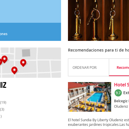
iones
Recomendaciones para ti de h
Recom
ORDENAR POR:
IZ
Hotel 
Ex
9.7
Belcegiz 
(19)
Oludeniz
(3)
)
El hotel Sundia By Liberty Oludeniz es
exuberantes jardines tropicales.Las ha