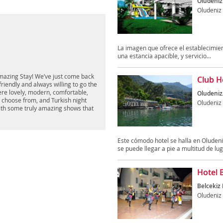
Ölüdeniz 
Oludeniz
La imagen que ofrece el establecimient
una estancia apacible, y servicio...
Amazing Stay! We’ve just come back
Club H
riendly and always willing to go the
re lovely, modern, comfortable,
Oludeniz
o choose from, and Turkish night
Oludeniz
with some truly amazing shows that
Este cómodo hotel se halla en Oludeni
se puede llegar a pie a multitud de lug
Hotel 
Belcekiz 
Oludeniz