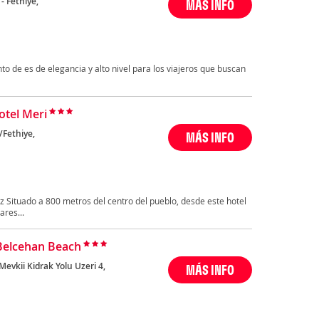
- Fethiye,
MÁS INFO
o de es de elegancia y alto nivel para los viajeros que buscan
otel Meri
/Fethiye,
MÁS INFO
z Situado a 800 metros del centro del pueblo, desde este hotel
ares...
Belcehan Beach
Mevkii Kidrak Yolu Uzeri 4,
MÁS INFO