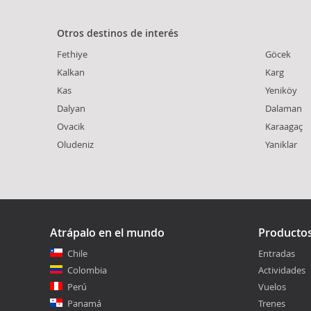
Otros destinos de interés
Fethiye
Göcek
Kalkan
Karg
Kas
Yeniköy
Dalyan
Dalaman
Ovacik
Karaagaç
Oludeniz
Yaniklar
Atrápalo en el mundo
Producto
Chile
Entradas
Colombia
Actividades
Perú
Vuelos
Panamá
Trenes