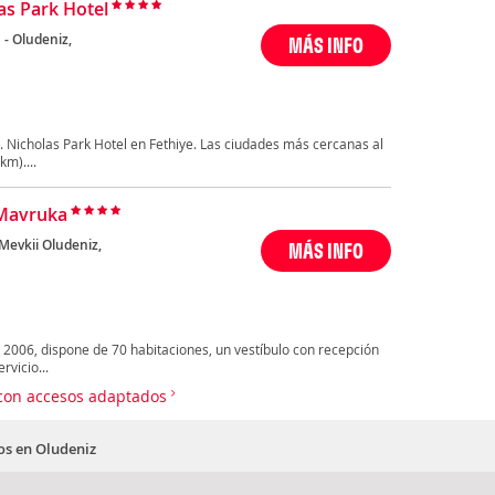
as Park Hotel
 - Oludeniz,
MÁS INFO
. Nicholas Park Hotel en Fethiye. Las ciudades más cercanas al
km)....
Mavruka
Mevkii Oludeniz,
MÁS INFO
l 2006, dispone de 70 habitaciones, un vestíbulo con recepción
rvicio...
 con accesos adaptados
os en Oludeniz