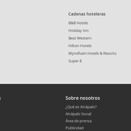
Cadenas hoteleras
B&B Hotels
Holiday Inn
Best Western
Hilton Hotels
Wyndham Hotels & Resorts
Super 8
s
Sobre nosotros
¿Qué es Atrápalo?
Atrápalo Social
Área de prensa
Publicidad