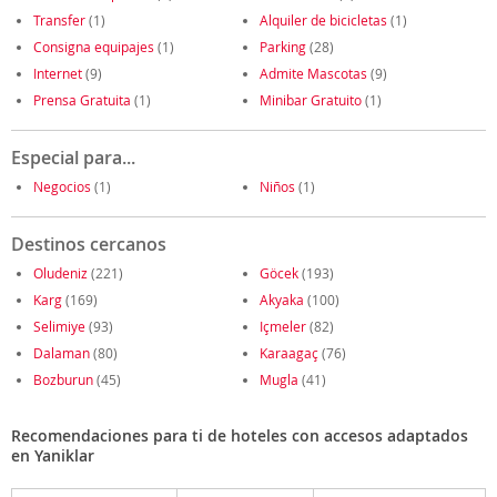
Transfer
(1)
Alquiler de bicicletas
(1)
Consigna equipajes
(1)
Parking
(28)
Internet
(9)
Admite Mascotas
(9)
Prensa Gratuita
(1)
Minibar Gratuito
(1)
Especial para...
Negocios
(1)
Niños
(1)
Destinos cercanos
Oludeniz
(221)
Göcek
(193)
Karg
(169)
Akyaka
(100)
Selimiye
(93)
Içmeler
(82)
Dalaman
(80)
Karaagaç
(76)
Bozburun
(45)
Mugla
(41)
Recomendaciones para ti de hoteles con accesos adaptados
en Yaniklar