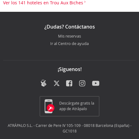
Ver los 141 hoteles en Trou Aux Biches
¿Dudas? Contáctanos
Mis reservas
Ir al Centro de ayuda
¡Síguenos!
Descárgate gratis la
app de Atrápalo
ATRÁPALO S.L. - Carrer de Pere IV 105-109 - 08018 Barcelona (España) -
GC1018