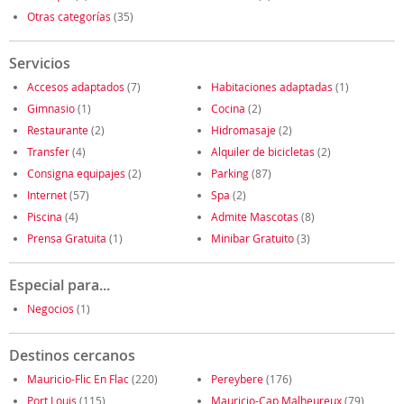
Otras categorías
(35)
Servicios
Accesos adaptados
(7)
Habitaciones adaptadas
(1)
Gimnasio
(1)
Cocina
(2)
Restaurante
(2)
Hidromasaje
(2)
Transfer
(4)
Alquiler de bicicletas
(2)
Consigna equipajes
(2)
Parking
(87)
Internet
(57)
Spa
(2)
Piscina
(4)
Admite Mascotas
(8)
Prensa Gratuita
(1)
Minibar Gratuito
(3)
Especial para...
Negocios
(1)
Destinos cercanos
Mauricio-Flic En Flac
(220)
Pereybere
(176)
Port Louis
(115)
Mauricio-Cap Malheureux
(79)