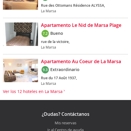
Rue des Ottomans Résidence ALYSSA,
La Marsa
Apartamento Le Nid de Marsa Plage
Bueno
7.2
rue de la victoire,
La Marsa
Apartamento Au Coeur de La Marsa
Extraordinario
9.3
Rue du 17 Août 1937,
La Marsa
Ver los 12 hoteles en La Marsa
¿Dudas? Contáctanos
Mis reservas
Ir al Centro de ayuda