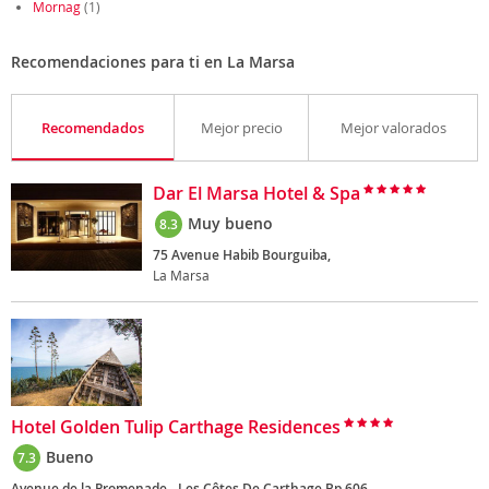
Mornag
(1)
Recomendaciones para ti en La Marsa
Recomendados
Mejor precio
Mejor valorados
Dar El Marsa Hotel & Spa
Muy bueno
8.3
75 Avenue Habib Bourguiba,
La Marsa
Hotel Golden Tulip Carthage Residences
Bueno
7.3
Avenue de la Promenade - Les Côtes De Carthage Bp 606,