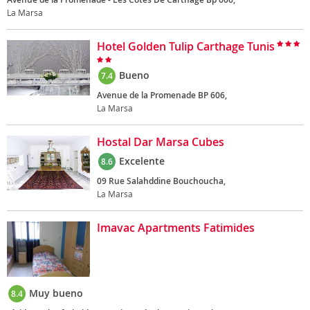
La Marsa
Hotel Golden Tulip Carthage Tunis
Bueno
7.4
Avenue de la Promenade BP 606,
La Marsa
Hostal Dar Marsa Cubes
Excelente
8.6
09 Rue Salahddine Bouchoucha,
La Marsa
Imavac Apartments Fatimides
Muy bueno
8.4