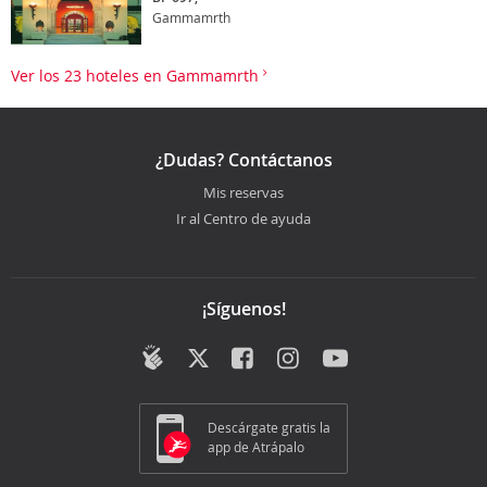
Gammamrth
Ver los 23 hoteles en Gammamrth
¿Dudas? Contáctanos
Mis reservas
Ir al Centro de ayuda
¡Síguenos!
Descárgate gratis la
app de Atrápalo