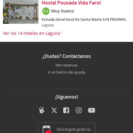
Hostal Pousada Vida Farol
Muy bueno
8.3
Estrada Geral Farol De Santa Marta S/N PRAINHA,
Laguna
Ver los 14 hoteles en Laguna
¿Dudas? Contáctanos
Mis reservas
Ir al Centro de ayuda
¡Síguenos!
Descárgate gratis la