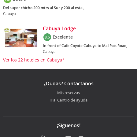
Del super chicho 200 mtrs al Sur y 200 al este.,
Cabuya
Cabuya Lodge
Excelente
8.6
In front of Cafe Coyote Cabuya to Mal Pais Road,
Cabuya
Ver los 22 hoteles en Cabuya
¿Dudas? Contáctanos
Mis reservas
Ir al Centro de ayuda
¡Síguenos!