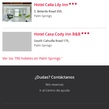
Hotel Calla Lily Inn
S. Belardo Road 350,
Palm Springs
Hotel Casa Cody Inn B&B
South Cahuilla Road 175,
Palm Springs
Ver los 790 hoteles en Palm Springs
¿Dudas? Contáctanos
Mis reservas
Ir al Centro de ayuda