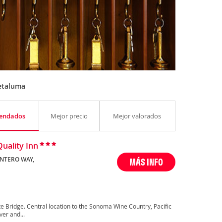
etaluma
endados
Mejor precio
Mejor valorados
Quality Inn
NTERO WAY,
MÁS INFO
a
e Bridge. Central location to the Sonoma Wine Country, Pacific
er and...