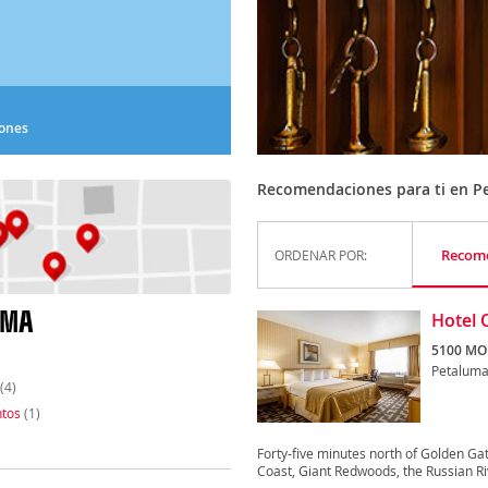
iones
Recomendaciones para ti en P
Recom
ORDENAR POR:
UMA
Hotel 
5100 MO
Petalum
(4)
tos
(1)
Forty-five minutes north of Golden Gat
Coast, Giant Redwoods, the Russian Riv