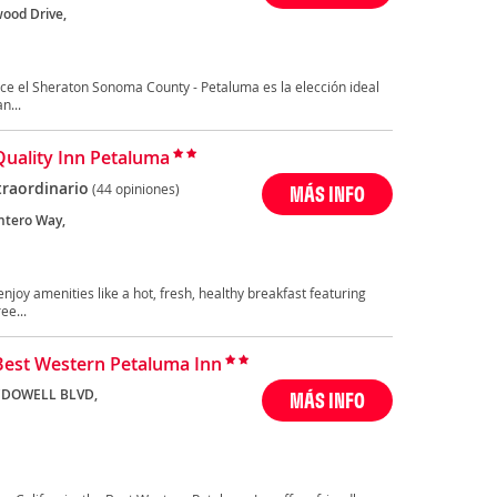
ood Drive,
a
ece el Sheraton Sonoma County - Petaluma es la elección ideal
n...
Quality Inn Petaluma
traordinario
(44 opiniones)
MÁS INFO
ntero Way,
a
enjoy amenities like a hot, fresh, healthy breakfast featuring
ee...
Best Western Petaluma Inn
CDOWELL BLVD,
MÁS INFO
a