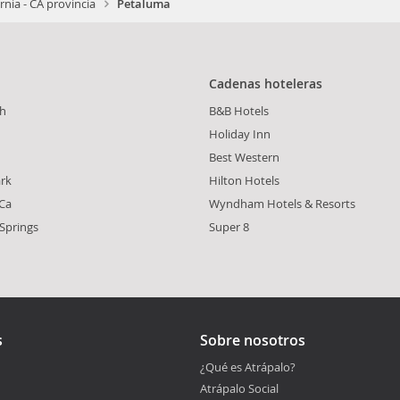
ornia - CA provincia
Petaluma
Cadenas hoteleras
ch
B&B Hotels
Holiday Inn
Best Western
rk
Hilton Hotels
 Ca
Wyndham Hotels & Resorts
Springs
Super 8
s
Sobre nosotros
¿Qué es Atrápalo?
Atrápalo Social