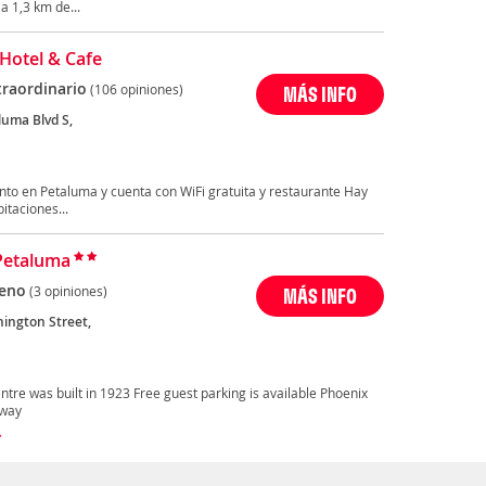
a 1,3 km de...
Hotel & Cafe
traordinario
(106 opiniones)
MÁS INFO
luma Blvd S,
a
nto en Petaluma y cuenta con WiFi gratuita y restaurante Hay
itaciones...
Petaluma
eno
(3 opiniones)
MÁS INFO
ington Street,
a
ntre was built in 1923 Free guest parking is available Phoenix
away