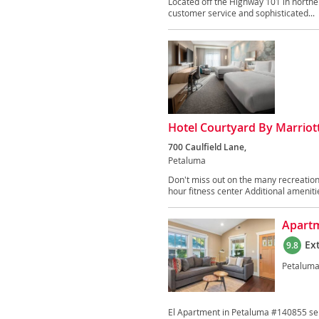
Located off the Highway 101 in norther
customer service and sophisticated...
Hotel Courtyard By Marrio
700 Caulfield Lane,
Petaluma
Don't miss out on the many recreationa
hour fitness center Additional amenitie
Apartm
Ex
9.8
Petalum
El Apartment in Petaluma #140855 se