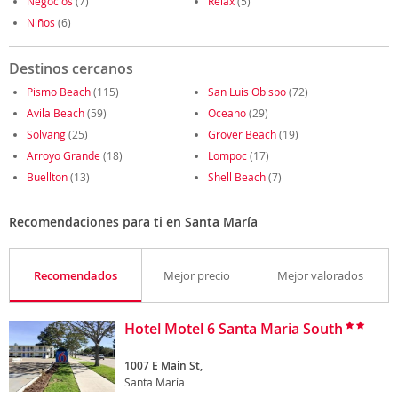
Negocios
(7)
Relax
(5)
Niños
(6)
Destinos cercanos
Pismo Beach
(115)
San Luis Obispo
(72)
Avila Beach
(59)
Oceano
(29)
Solvang
(25)
Grover Beach
(19)
Arroyo Grande
(18)
Lompoc
(17)
Buellton
(13)
Shell Beach
(7)
Recomendaciones para ti en Santa María
Recomendados
Mejor precio
Mejor valorados
Hotel Motel 6 Santa Maria South
1007 E Main St,
Santa María