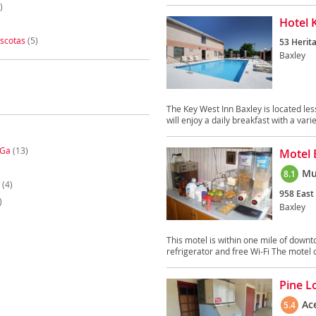
)
Hotel 
scotas
(5)
53 Herita
Baxley
The Key West Inn Baxley is located le
will enjoy a daily breakfast with a variet
 Ga
(13)
Motel 
Mu
8.1
(4)
958 East 
)
Baxley
This motel is within one mile of dow
refrigerator and free Wi-Fi The motel o
Pine L
Ac
5.4