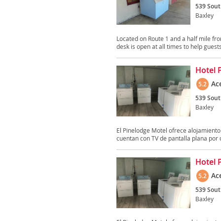
539 Sout
Baxley
Located on Route 1 and a half mile fr
desk is open at all times to help guests
Hotel 
Ac
5.2
539 Sout
Baxley
El Pinelodge Motel ofrece alojamiento
cuentan con TV de pantalla plana por c
Hotel 
Ac
5.2
539 Sout
Baxley