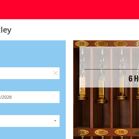
ley
6 H