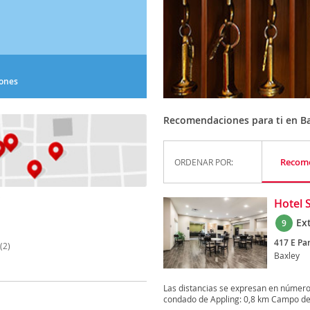
iones
Recomendaciones para ti en B
Recom
ORDENAR POR:
Hotel 
Ex
9
417 E Par
(2)
Baxley
Las distancias se expresan en número
condado de Appling: 0,8 km Campo de g