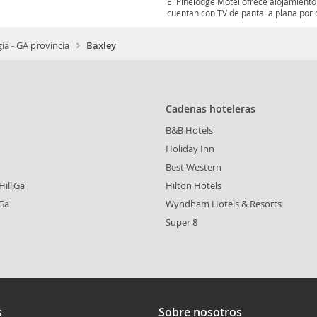
El Pinelodge Motel ofrece alojamiento
cuentan con TV de pantalla plana por c
ia - GA provincia
Baxley
Cadenas hoteleras
B&B Hotels
n
Holiday Inn
Best Western
ill,Ga
Hilton Hotels
Ga
Wyndham Hotels & Resorts
Super 8
s
Sobre nosotros