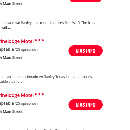
h Main Street,
om downtown Baxley, this motel features free Wi-Fi The front
 with...
Pinelodge Motel
eptable
(25 opiniones)
MÁS INFO
h Main Street,
 con aire acondicionado en Baxley Todas las habitaciones
able y baño...
Pinelodge Motel
eptable
(25 opiniones)
MÁS INFO
h Main Street,