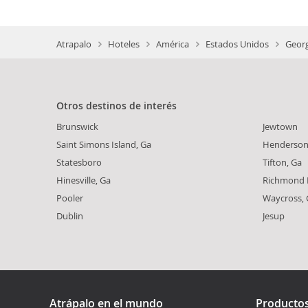
Atrapalo
Hoteles
América
Estados Unidos
Georg
Otros destinos de interés
Brunswick
Jewtown
Saint Simons Island, Ga
Henderso
Statesboro
Tifton, Ga
Hinesville, Ga
Richmond H
Pooler
Waycross, 
Dublin
Jesup
Atrápalo en el mundo
Producto