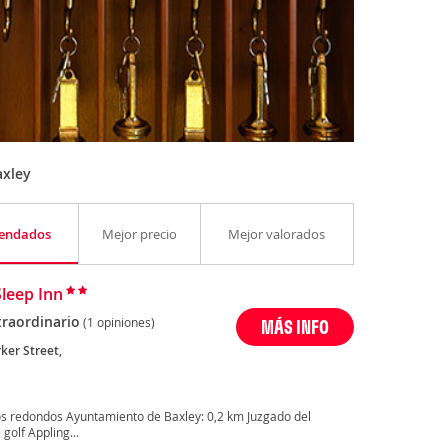
axley
endados
Mejor precio
Mejor valorados
Sleep Inn
traordinario
(1 opiniones)
MÁS INFO
ker Street,
s redondos Ayuntamiento de Baxley: 0,2 km Juzgado del
olf Appling...