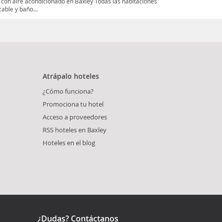
 con aire acondicionado en Baxley Todas las habitaciones
able y baño...
Atrápalo hoteles
¿Cómo funciona?
Promociona tu hotel
Acceso a proveedores
RSS hoteles en Baxley
Hoteles en el blog
¿Dudas? Contáctanos