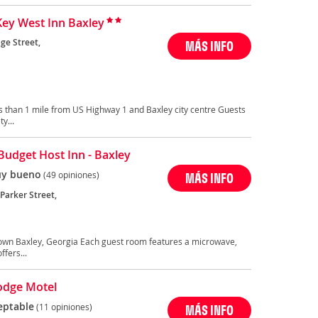
Key West Inn Baxley
ge Street,
MÁS INFO
ss than 1 mile from US Highway 1 and Baxley city centre Guests
y...
Budget Host Inn - Baxley
y bueno
(49 opiniones)
MÁS INFO
Parker Street,
ntown Baxley, Georgia Each guest room features a microwave,
ffers...
odge Motel
eptable
(11 opiniones)
MÁS INFO