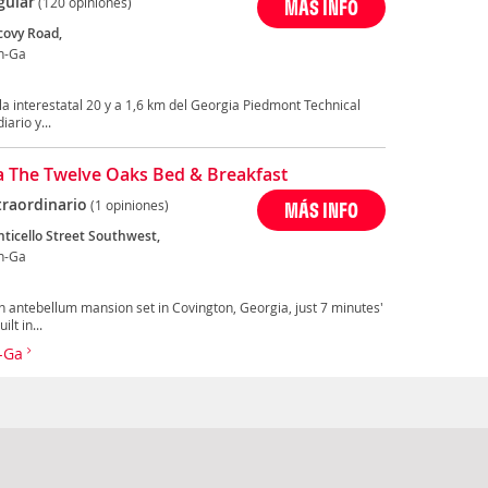
gular
(120 opiniones)
MÁS INFO
covy Road,
n-Ga
 la interestatal 20 y a 1,6 km del Georgia Piedmont Technical
ario y...
 The Twelve Oaks Bed & Breakfast
traordinario
(1 opiniones)
MÁS INFO
ticello Street Southwest,
n-Ga
 antebellum mansion set in Covington, Georgia, just 7 minutes'
lt in...
n-Ga