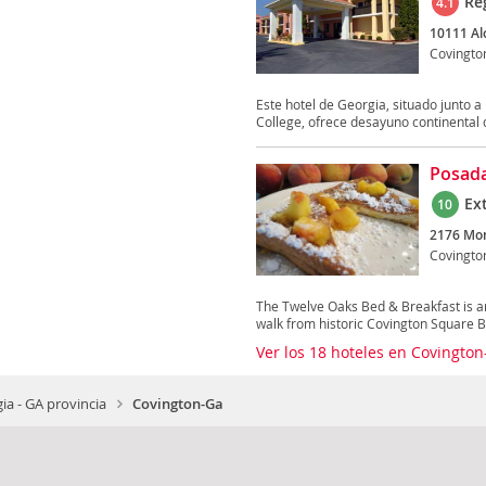
Re
4.1
10111 Al
Covingto
Este hotel de Georgia, situado junto a
College, ofrece desayuno continental di
Posada
Ex
10
2176 Mon
Covingto
The Twelve Oaks Bed & Breakfast is an
walk from historic Covington Square Bui
Ver los 18 hoteles en Covingto
ia - GA provincia
Covington-Ga