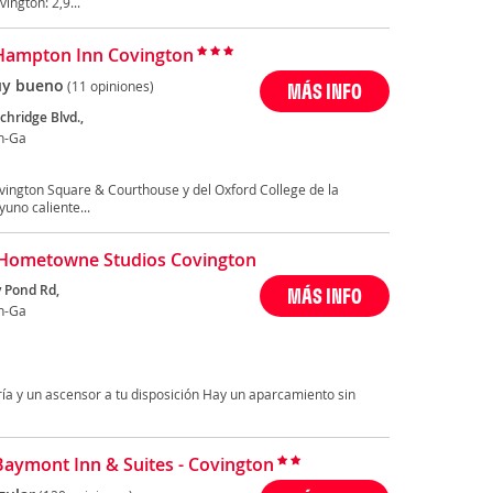
ington: 2,9...
Hampton Inn Covington
y bueno
(11 opiniones)
MÁS INFO
chridge Blvd.,
n-Ga
vington Square & Courthouse y del Oxford College de la
uno caliente...
Hometowne Studios Covington
y Pond Rd,
MÁS INFO
n-Ga
ía y un ascensor a tu disposición Hay un aparcamiento sin
Baymont Inn & Suites - Covington