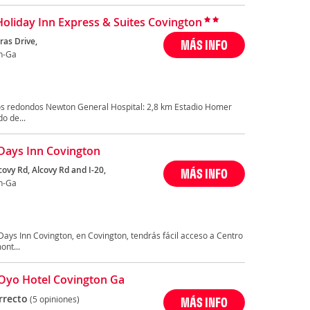
Holiday Inn Express & Suites Covington
ras Drive,
MÁS INFO
n-Ga
os redondos Newton General Hospital: 2,8 km Estadio Homer
o de...
Days Inn Covington
ovy Rd, Alcovy Rd and I-20,
MÁS INFO
n-Ga
ays Inn Covington, en Covington, tendrás fácil acceso a Centro
nt...
Oyo Hotel Covington Ga
rrecto
(5 opiniones)
MÁS INFO