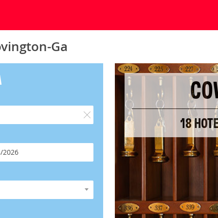
ovington-Ga
A
CO
18 HOT