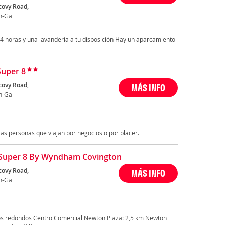
covy Road,
n-Ga
24 horas y una lavandería a tu disposición Hay un aparcamiento
Super 8
covy Road,
MÁS INFO
n-Ga
 las personas que viajan por negocios o por placer.
Super 8 By Wyndham Covington
covy Road,
MÁS INFO
n-Ga
os redondos Centro Comercial Newton Plaza: 2,5 km Newton