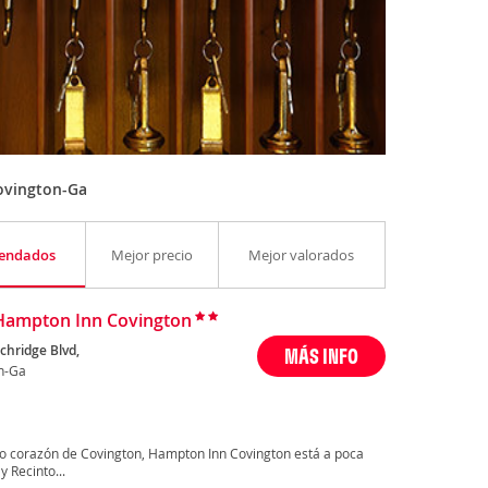
ovington-Ga
endados
Mejor precio
Mejor valorados
Hampton Inn Covington
chridge Blvd,
MÁS INFO
n-Ga
no corazón de Covington, Hampton Inn Covington está a poca
 Recinto...