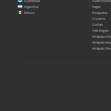
Guatemala
Vuelo+Hotel
Argentina
Viajes
México
Escapadas
Cruceros
Coches
Vale Regalo
Atrapapunt
Atrápalo Em
Atrápalo Sm