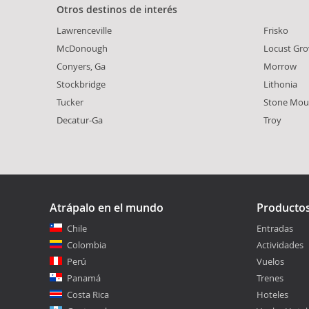
Otros destinos de interés
Lawrenceville
Frisko
McDonough
Locust Gro
Conyers, Ga
Morrow
Stockbridge
Lithonia
Tucker
Stone Mou
Decatur-Ga
Troy
Atrápalo en el mundo
Producto
Chile
Entradas
Colombia
Actividades
Perú
Vuelos
Panamá
Trenes
Costa Rica
Hoteles