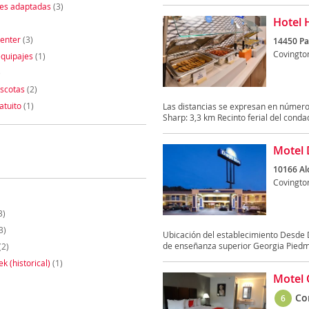
nes adaptadas
(3)
Hotel 
enter
(3)
14450 Pa
Covingto
quipajes
(1)
)
scotas
(2)
atuito
(1)
Las distancias se expresan en númer
Sharp: 3,3 km Recinto ferial del condad
Motel 
10166 Alc
Covingto
3)
3)
Ubicación del establecimiento Desde D
de enseñanza superior Georgia Piedmo
(2)
k (historical)
(1)
Motel 
Co
6