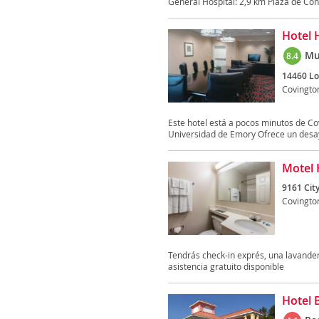
General Hospital: 2,9 km Plaza de Conv
Hotel 
Mu
8.4
14460 Lo
Covingto
Este hotel está a pocos minutos de Co
Universidad de Emory Ofrece un desay
Motel 
9161 Cit
Covingto
Tendrás check-in exprés, una lavander
asistencia gratuito disponible
Hotel 