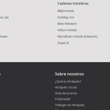
Cadenas hoteleras
B&B Hotels
ve, Ga
Holiday Inn
Best Western
Hilton Hotels
ntain
Wyndham Hotels & Resorts
Super 8
s
Sobre nosotros
¿Qué es Atrápalo?
Atrápalo Social
Área de prensa
Publicidad
Trabajar en Atrápalo