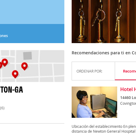
iones
Recomendaciones para ti en C
Recom
ORDENAR POR:
GTON-GA
Hotel 
14460 Lo
Covingto
(6)
Ubicación del establecimiento En ple
distancia de Newton General Hospital y