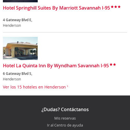
Hotel Springhill Suites By Marriott Savannah I-95
4 Gateway Blvd E,
Henderson
Hotel La Quinta Inn By Wyndham Savannah I-95
6 Gateway Blvd S,
Henderson
Ver los 15 hoteles en Henderson
¿Dudas? Contáctanos
Mis reservas
Ir al Centro de ayuda