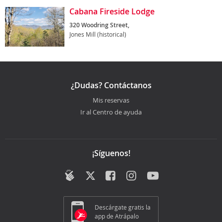
Cabana Fireside Lodge
320 Woodring Street,
Jones Mill (historical)
¿Dudas? Contáctanos
Mis reservas
Ir al Centro de ayuda
¡Síguenos!
Descárgate gratis la
app de Atrápalo