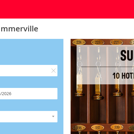
ummerville
SU
10 HOT