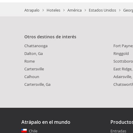
Atrapalo
Hoteles
América
Estados Unidos
Georg
Otros destinos de interés
Chattanooga
Fort Payne,
Dalton, Ga
Ringgold
Rome
Scottsboro,
Cartersville
East Ridge,
Calhoun
Adairsville,
Cartersville, Ga
Chatswort
Atrápalo en el mundo
Producto
Chile
Entradas