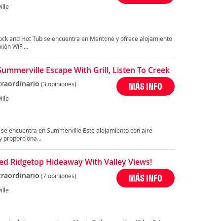
lle
Dock and Hot Tub se encuentra en Mentone y ofrece alojamiento
ión WiFi...
Summerville Escape With Grill, Listen To Creek
traordinario
(3 opiniones)
MÁS INFO
lle
l se encuentra en Summerville Este alojamiento con aire
 proporciona...
ed Ridgetop Hideaway With Valley Views!
traordinario
(7 opiniones)
MÁS INFO
lle