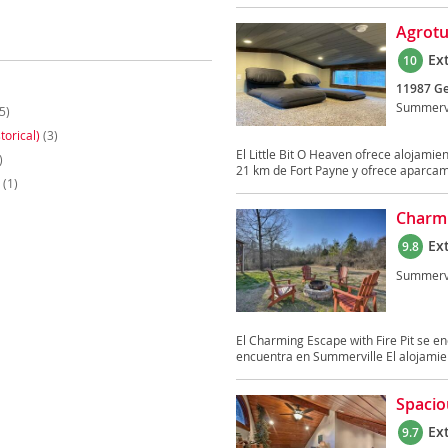
Agrotu
Ex
10
11987 Ge
Summervi
5)
torical)
(3)
El Little Bit O Heaven ofrece alojami
)
21 km de Fort Payne y ofrece aparcami
(1)
Charmi
Ex
9.8
Summervi
El Charming Escape with Fire Pit se 
encuentra en Summerville El alojamien
Spacio
Ex
9.7