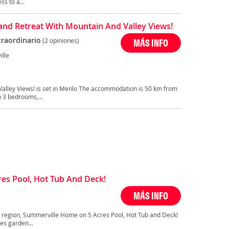
s to a...
and Retreat With Mountain And Valley Views!
traordinario
(2 opiniones)
MÁS INFO
lle
Valley Views! is set in Menlo The accommodation is 50 km from
 3 bedrooms,...
es Pool, Hot Tub And Deck!
MÁS INFO
a region, Summerville Home on 5 Acres Pool, Hot Tub and Deck!
es garden...