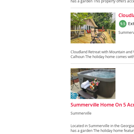
has a garden This property offers acces
Cloudl
Ex
9.5
Summervi
Cloudland Retreat with Mountain and 
Calhoun The holiday home comes with
Summerville Home On 5 Acr
Summerville
Located in Summerville in the Georgi
has a garden The holiday home featur