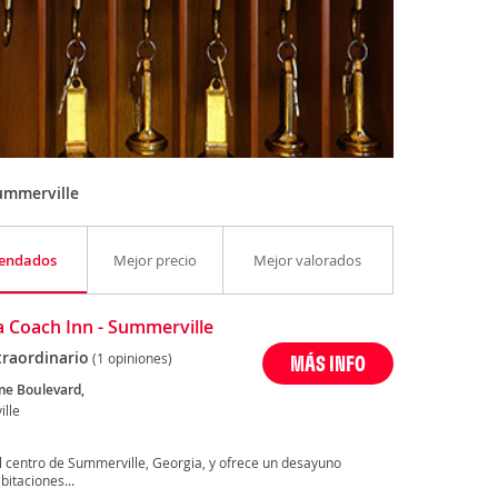
ummerville
endados
Mejor precio
Mejor valorados
 Coach Inn - Summerville
traordinario
(1 opiniones)
MÁS INFO
e Boulevard,
lle
l centro de Summerville, Georgia, y ofrece un desayuno
bitaciones...