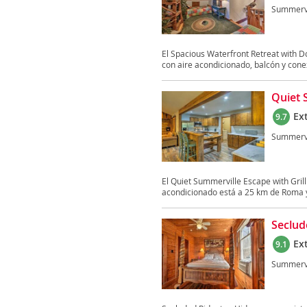
Summervi
El Spacious Waterfront Retreat with 
con aire acondicionado, balcón y conex
Quiet 
Ex
9.7
Summervi
El Quiet Summerville Escape with Gril
acondicionado está a 25 km de Roma y
Seclud
Ex
9.1
Summervi