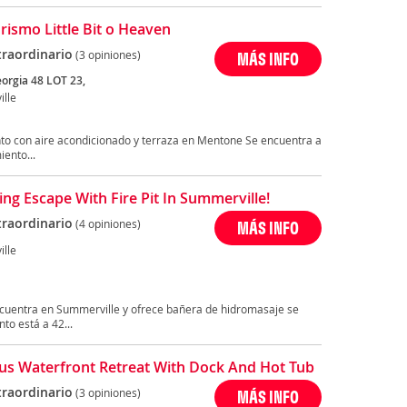
rismo Little Bit o Heaven
traordinario
(3 opiniones)
MÁS INFO
orgia 48 LOT 23,
lle
ento con aire acondicionado y terraza en Mentone Se encuentra a
ento...
ng Escape With Fire Pit In Summerville!
traordinario
(4 opiniones)
MÁS INFO
lle
encuentra en Summerville y ofrece bañera de hidromasaje se
to está a 42...
us Waterfront Retreat With Dock And Hot Tub
traordinario
(3 opiniones)
MÁS INFO