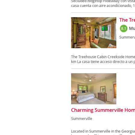
Secluded Ridgetop Hideaway con vista
casa cuenta con aire acondicionado, 1 
The Tr
Mu
8.1
Summervi
The Treehouse Cabin Creekside Home 
km La casa tiene acceso directo a un p
Charming Summerville Hom
Summerville
Located in Summerville in the Georg