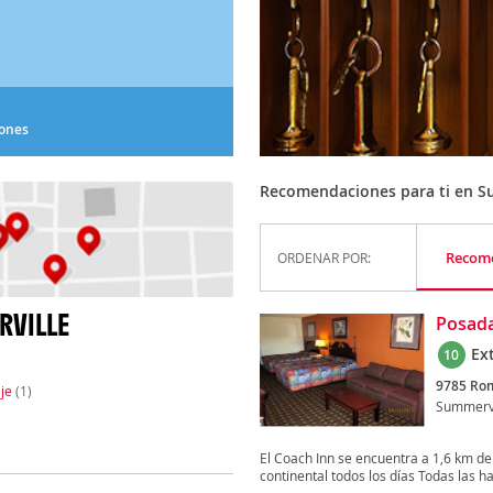
iones
Recomendaciones para ti en S
Recom
ORDENAR POR:
RVILLE
Posada
Ex
10
9785 Rom
je
(1)
Summervi
)
El Coach Inn se encuentra a 1,6 km de
continental todos los días Todas las ha