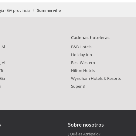
ia - GA provincia
Summerville
Cadenas hoteleras
 Al
B&B Hotels
Holiday Inn
 Al
Best Western
 Tn
Hilton Hotels
 Ga
Wyndham Hotels & Resorts
h
Super 8
s
Sobre nosotros
¿Qué es Atrápalo?