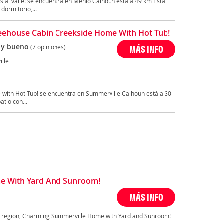
s al valle! se encuentra en Menlo Calhoun está a 49 km Esta
dormitorio,...
eehouse Cabin Creekside Home With Hot Tub!
y bueno
(7 opiniones)
MÁS INFO
lle
with Hot Tub! se encuentra en Summerville Calhoun está a 30
atio con...
e With Yard And Sunroom!
MÁS INFO
ia region, Charming Summerville Home with Yard and Sunroom!