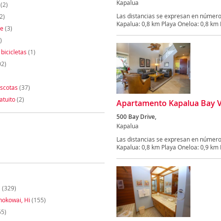
Kapalua
(2)
Las distancias se expresan en número
2)
Kapalua: 0,8 km Playa Oneloa: 0,8 km B
te
(3)
)
 bicicletas
(1)
02)
scotas
(37)
atuito
(2)
Apartamento Kapalua Bay Vil
500 Bay Drive,
Kapalua
Las distancias se expresan en número
Kapalua: 0,8 km Playa Oneloa: 0,9 km B
i
(329)
nokowai, Hi
(155)
65)