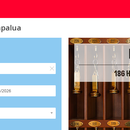
apalua
186 