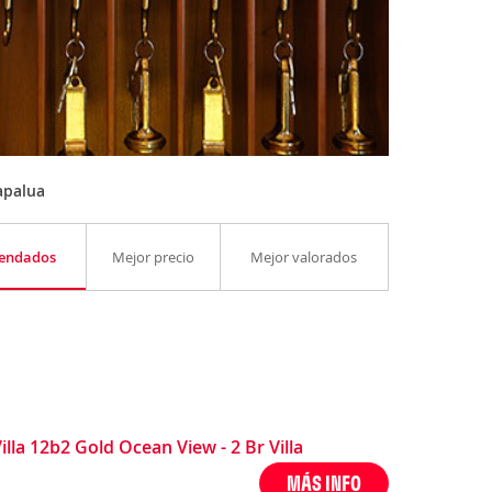
apalua
endados
Mejor precio
Mejor valorados
la 12b2 Gold Ocean View - 2 Br Villa
MÁS INFO