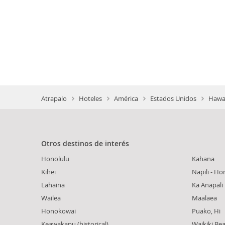
Atrapalo
Hoteles
América
Estados Unidos
Hawai
Otros destinos de interés
Honolulu
Kahana
Kihei
Napili - Ho
Lahaina
Ka Anapali
Wailea
Maalaea
Honokowai
Puako, Hi
Keawakapu (historical)
Waikiki Be