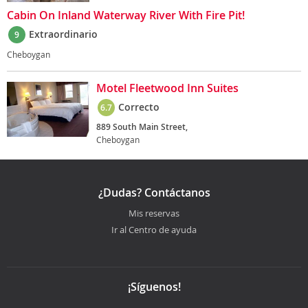
Cabin On Inland Waterway River With Fire Pit!
Extraordinario
9
Cheboygan
Motel Fleetwood Inn Suites
Correcto
6.7
889 South Main Street,
Cheboygan
¿Dudas? Contáctanos
Mis reservas
Ir al Centro de ayuda
¡Síguenos!