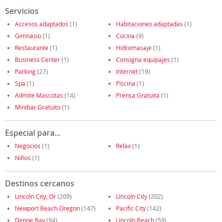
Servicios
Accesos adaptados
(1)
Habitaciones adaptadas
(1)
Gimnasio
(1)
Cocina
(9)
Restaurante
(1)
Hidromasaje
(1)
Business Center
(1)
Consigna equipajes
(1)
Parking
(27)
Internet
(19)
Spa
(1)
Piscina
(1)
Admite Mascotas
(14)
Prensa Gratuita
(1)
Minibar Gratuito
(1)
Especial para...
Negocios
(1)
Relax
(1)
Niños
(1)
Destinos cercanos
Lincoln City, Or
(209)
Lincoln City
(202)
Newport Beach Oregon
(147)
Pacific City
(142)
Depoe Bay
(94)
Lincoln Beach
(59)