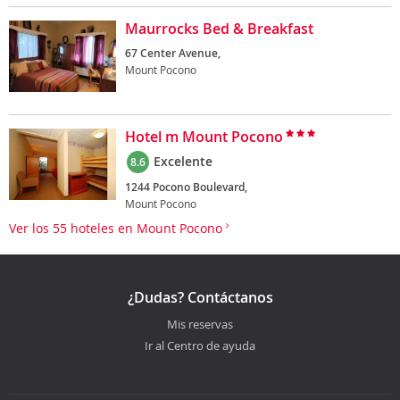
Maurrocks Bed & Breakfast
67 Center Avenue,
Mount Pocono
Hotel m Mount Pocono
Excelente
8.6
1244 Pocono Boulevard,
Mount Pocono
Ver los 55 hoteles en Mount Pocono
¿Dudas? Contáctanos
Mis reservas
Ir al Centro de ayuda