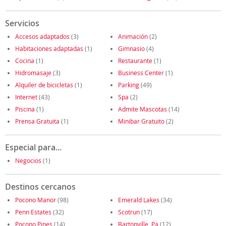
Servicios
Accesos adaptados
(3)
Animación
(2)
Habitaciones adaptadas
(1)
Gimnasio
(4)
Cocina
(1)
Restaurante
(1)
Hidromasaje
(3)
Business Center
(1)
Alquiler de bicicletas
(1)
Parking
(49)
Internet
(43)
Spa
(2)
Piscina
(1)
Admite Mascotas
(14)
Prensa Gratuita
(1)
Minibar Gratuito
(2)
Especial para...
Negocios
(1)
Destinos cercanos
Pocono Manor
(98)
Emerald Lakes
(34)
Penn Estates
(32)
Scotrun
(17)
Pocono Pines
(14)
Bartonville, Pa
(12)