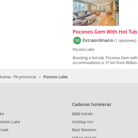
Poconos Gem With Hot Tub
Extraordinario
10
(1 opiniones)
Pocono Lake
Boasting a hot tub, Poconos Gem with
accommodation is 37 km from Wilkes-B
lvania - PA provincia
Pocono Lake
Cadenas hoteleras
ake
B&B Hotels
ntain Lake
Holiday Inn
Creek
Best Western
Hilton Hotels