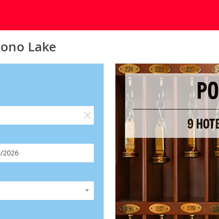
cono Lake
PO
9 HOT