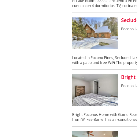
El Lake Naomi 283 se encuentra en Po
cuenta con 4 dormitorios, TV, cocina e
Seclud
Pocono L
Located in Pocono Pines, Secluded La
with a patio and free WiFi The property
Brigh
Pocono L
Bright Poconos Home with Game Room 
from Wilkes-Barre This air-conditioned