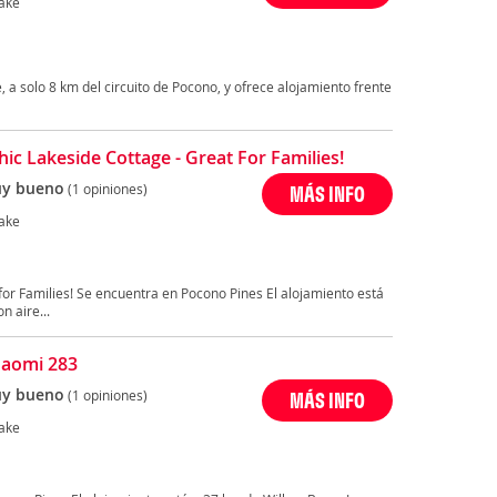
ake
 a solo 8 km del circuito de Pocono, y ofrece alojamiento frente
hic Lakeside Cottage - Great For Families!
y bueno
(1 opiniones)
MÁS INFO
ake
for Families! Se encuentra en Pocono Pines El alojamiento está
n aire...
Naomi 283
y bueno
(1 opiniones)
MÁS INFO
ake