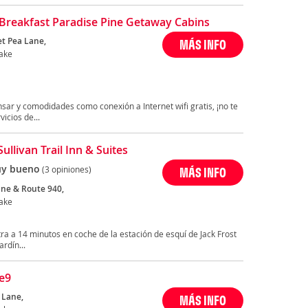
Breakfast Paradise Pine Getaway Cabins
t Pea Lane,
MÁS INFO
ake
sar y comodidades como conexión a Internet wifi gratis, ¡no te
icios de...
ullivan Trail Inn & Suites
y bueno
(3 opiniones)
MÁS INFO
ne & Route 940,
ake
a a 14 minutos en coche de la estación de esquí de Jack Frost
ardín...
e9
 Lane,
MÁS INFO