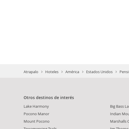
Atrapalo
Hoteles
América
Estados Unidos
Pensi
Otros destinos de interés
Lake Harmony
Big Bass L
Pocono Manor
Indian Mou
Mount Pocono
Marshalls 
Towamensing Trails
Jim Thorpe