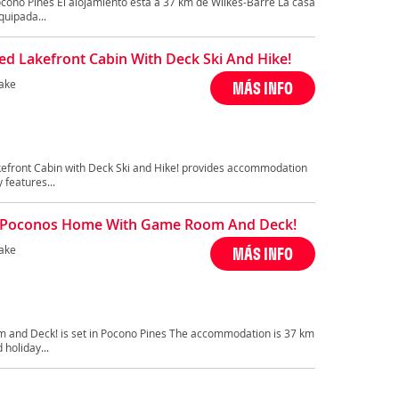
cono Pines El alojamiento está a 37 km de Wilkes-Barre La casa
quipada...
ed Lakefront Cabin With Deck Ski And Hike!
ake
MÁS INFO
kefront Cabin with Deck Ski and Hike! provides accommodation
 features...
t Poconos Home With Game Room And Deck!
ake
MÁS INFO
and Deck! is set in Pocono Pines The accommodation is 37 km
 holiday...