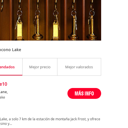
ocono Lake
endados
Mejor precio
Mejor valorados
e10
Lane,
MÁS INFO
ake
ake, a solo 7 km de la estación de montaña Jack Frost, y ofrece
ino y...