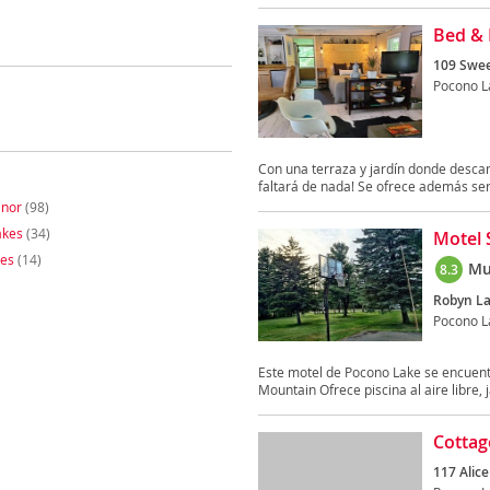
Bed & 
109 Swee
Pocono L
Con una terraza y jardín donde descan
faltará de nada! Se ofrece además serv
nor
(98)
akes
(34)
Motel S
nes
(14)
Mu
8.3
Robyn La
Pocono L
Este motel de Pocono Lake se encuentr
Mountain Ofrece piscina al aire libre, j
Cottag
117 Alice