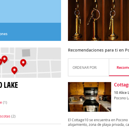
iones
Recomendaciones para ti en P
Recom
ORDENAR POR:
O LAKE
Cottag
10 Alice 
Pocono L
te
(1)
)
scotas
(2)
El Cottage10 se encuentra en Pocono L
alojamiento, zona de playa privada, cas