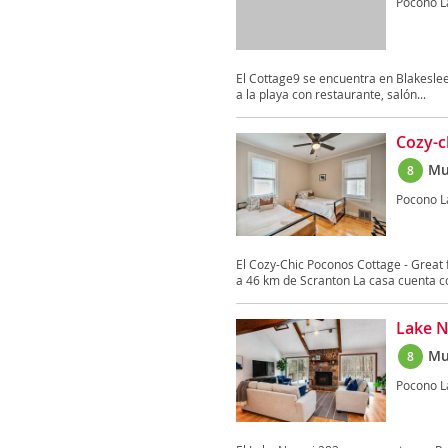
Pocono L
El Cottage9 se encuentra en Blakeslee,
a la playa con restaurante, salón...
Cozy-c
Mu
8
Pocono L
El Cozy-Chic Poconos Cottage - Great 
a 46 km de Scranton La casa cuenta co
Lake 
Mu
8
Pocono L