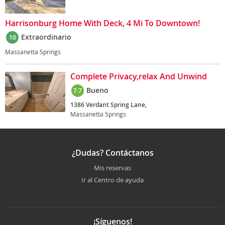
Harrisonburg Home With Deck, 4 Mi To Downtown!
Extraordinario
10
Massanetta Springs
Complete Privacy,relax And Unwind
Bueno
7.7
1386 Verdant Spring Lane,
Massanetta Springs
¿Dudas? Contáctanos
Mis reservas
Ir al Centro de ayuda
¡Síguenos!