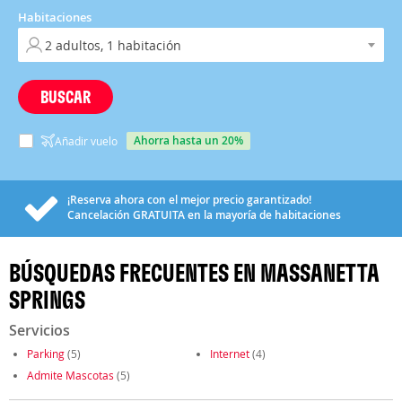
Habitaciones
BUSCAR
ahorra hasta un 20%
Añadir vuelo
¡Reserva ahora con el mejor precio garantizado!
Cancelación
GRATUITA
en la mayoría de habitaciones
BÚSQUEDAS FRECUENTES EN MASSANETTA
SPRINGS
Servicios
Parking
(5)
Internet
(4)
Admite Mascotas
(5)