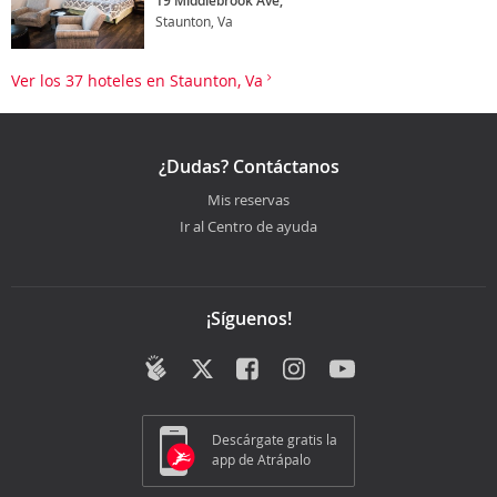
19 Middlebrook Ave,
Staunton, Va
Ver los 37 hoteles en Staunton, Va
¿Dudas? Contáctanos
Mis reservas
Ir al Centro de ayuda
¡Síguenos!
Descárgate gratis la
app de Atrápalo