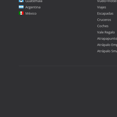
Guatemala
Vuelo+Hotel
Argentina
Viajes
México
Escapadas
Cruceros
Coches
Vale Regalo
Atrapapunt
Atrápalo Em
Atrápalo Sm