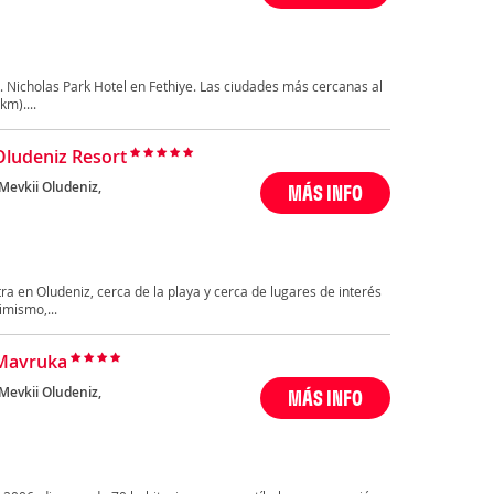
. Nicholas Park Hotel en Fethiye. Las ciudades más cercanas al
km)....
Oludeniz Resort
Mevkii Oludeniz,
MÁS INFO
a en Oludeniz, cerca de la playa y cerca de lugares de interés
imismo,...
Mavruka
Mevkii Oludeniz,
MÁS INFO