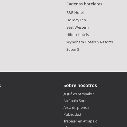
Cadenas hoteleras
B&B Hotels
Holiday Inn
Best Western
Hilton Hotels
Wyndham Hotels & Resorts
Super 8
s
Sobre nosotros
¿Qué es Atrápalo?
Atrápalo Social
Área de prensa
Publicidad
Trabajar en Atrápalo