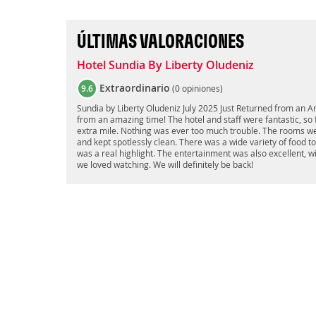
ÚLTIMAS VALORACIONES
Hotel Sundia By Liberty Oludeniz
Extraordinario
9.6
(
0 opiniones
)
Sundia by Liberty Oludeniz July 2025 Just Returned from an 
from an amazing time! The hotel and staff were fantastic, so f
extra mile. Nothing was ever too much trouble. The rooms we
and kept spotlessly clean. There was a wide variety of food t
was a real highlight. The entertainment was also excellent, 
we loved watching. We will definitely be back!