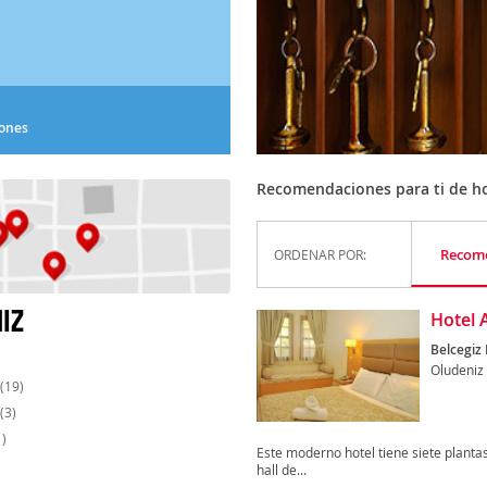
iones
Recomendaciones para ti de ho
Recom
ORDENAR POR:
IZ
Hotel A
Belcegiz 
Oludeniz
(19)
(3)
)
Este moderno hotel tiene siete planta
hall de...