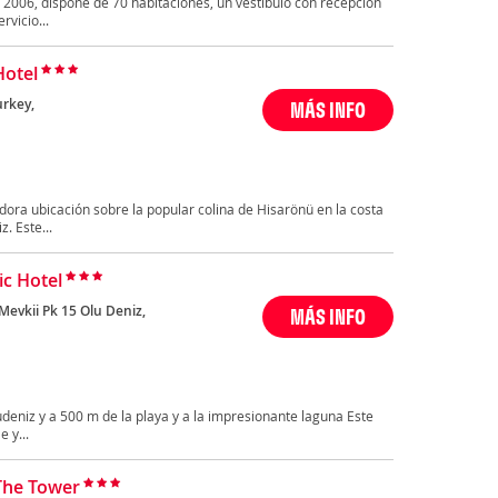
l 2006, dispone de 70 habitaciones, un vestíbulo con recepción
rvicio...
Hotel
urkey,
MÁS INFO
dora ubicación sobre la popular colina de Hisarönü en la costa
. Este...
ic Hotel
Mevkii Pk 15 Olu Deniz,
MÁS INFO
udeniz y a 500 m de la playa y a la impresionante laguna Este
 y...
The Tower