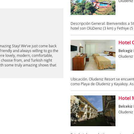
Oludeniz
Descripción General: Bienvenidos a St
hotel son OlüDeniz (3 km) y Fethiye (5 
Hotel 
Amazing Stay! We’ve just come back
riendly and always willing to go the
Belcegiz 
re lovely, modern, comfortable,
Oludeniz
o choose from, and Turkish night
with some truly amazing shows that
Ubicación. Oludeniz Resort se encuentr
como Playa de Oludeniz y Kayakoy. As
Hotel 
Belcekiz 
Oludeniz