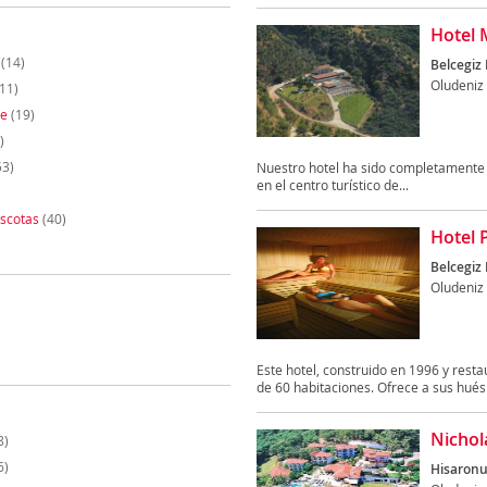
Hotel 
(14)
Belcegiz 
Oludeniz
11)
te
(19)
)
53)
Nuestro hotel ha sido completamente 
en el centro turístico de...
scotas
(40)
Hotel 
Belcegiz 
Oludeniz
Este hotel, construido en 1996 y resta
de 60 habitaciones. Ofrece a sus hués
Nichol
8)
6)
Hisaronu