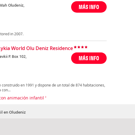
 Mah Oludeniz,
MÁS INFO
tored in 2007.
Lykia World Olu Deniz Residence
vkii P. Box 102,
MÁS INFO
e construido en 1991 y dispone de un total de 874 habitaciones,
 con...
con animación infantil
il en Oludeniz