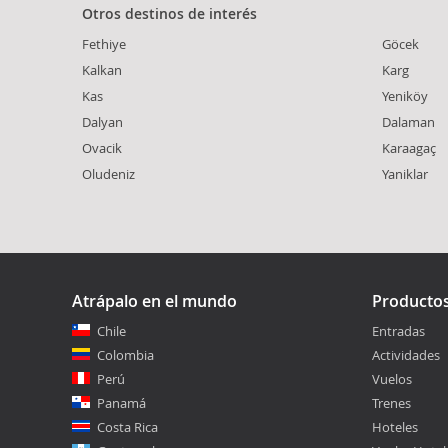
Otros destinos de interés
Fethiye
Göcek
Kalkan
Karg
Kas
Yeniköy
Dalyan
Dalaman
Ovacik
Karaagaç
Oludeniz
Yaniklar
Atrápalo en el mundo
Producto
Chile
Entradas
Colombia
Actividades
Perú
Vuelos
Panamá
Trenes
Costa Rica
Hoteles