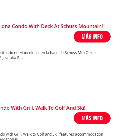
ona Condo With Deck At Schuss Mountain!
MÁS INFO
situado en Mancelona, en la base de Schuss Mtn Ofrece
gratuita El...
o With Grill, Walk To Golf And Ski!
MÁS INFO
o with Grill, Walk to Golf and Ski! features accommodation
dation is...