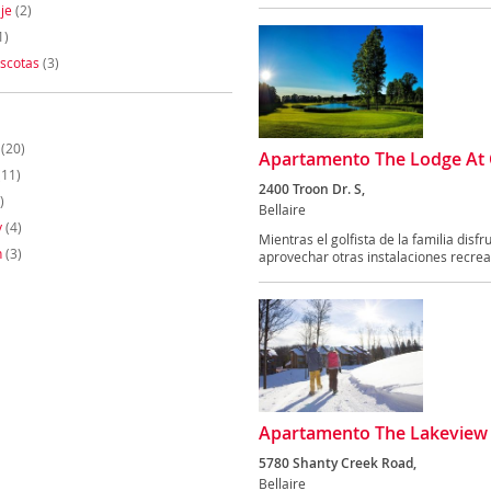
je
(2)
1)
scotas
(3)
(20)
Apartamento The Lodge At C
(11)
2400 Troon Dr. S,
)
Bellaire
y
(4)
Mientras el golfista de la familia disf
n
(3)
aprovechar otras instalaciones recreat
Apartamento The Lakeview 
5780 Shanty Creek Road,
Bellaire