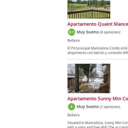
Apartamento Quaint Mancel
Muy bueno
8.1
(8 opiniones)
Bellaire
El Picturesque Mancelona Condo está 
alojamiento con balcón y conexión WiFi 
Apartamento Sunny Mtn Cond
Muy bueno
8
(2 opiniones)
Bellaire
Situated in Mancelona, Sunny Mtn Cond
with a patio and free WiFi The accommo