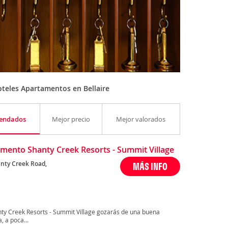
teles Apartamentos en Bellaire
endados
Mejor precio
Mejor valorados
mento Shanty Creek Resorts - Summit Village
nty Creek Road,
MÁS INFO
nty Creek Resorts - Summit Village gozarás de una buena
, a poca...