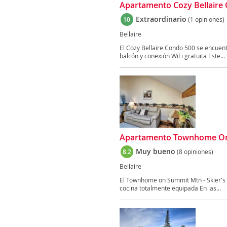
Apartamento Cozy Bellaire 
Extraordinario
10
(1 opiniones)
Bellaire
El Cozy Bellaire Condo 500 se encuentr
balcón y conexión WiFi gratuita Este...
Apartamento Townhome On 
Muy bueno
8.2
(8 opiniones)
Bellaire
El Townhome on Summit Mtn - Skier's D
cocina totalmente equipada En las...