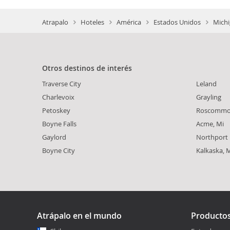
Atrapalo
Hoteles
América
Estados Unidos
Michi
Otros destinos de interés
Traverse City
Leland
Charlevoix
Grayling
Petoskey
Roscomm
Boyne Falls
Acme, Mi
Gaylord
Northport
Boyne City
Kalkaska, 
Atrápalo en el mundo
Producto