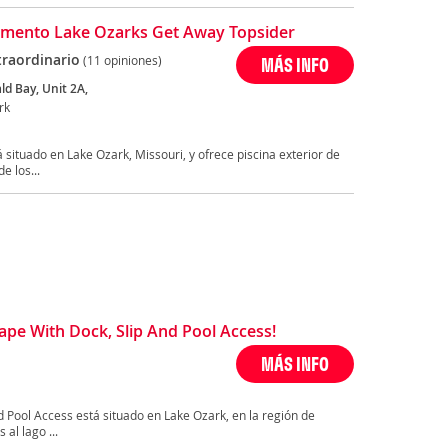
mento Lake Ozarks Get Away Topsider
traordinario
(11 opiniones)
MÁS INFO
ld Bay, Unit 2A,
rk
situado en Lake Ozark, Missouri, y ofrece piscina exterior de
e los...
pe With Dock, Slip And Pool Access!
MÁS INFO
d Pool Access está situado en Lake Ozark, en la región de
al lago ...