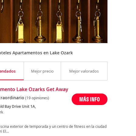
oteles Apartamentos en Lake Ozark
endados
Mejor precio
Mejor valorados
mento Lake Ozarks Get Away
traordinario
(19 opiniones)
MÁS INFO
ld Bay Drive Unit 1A,
rk
scina exterior de temporada y un centro de fitness en la ciudad
 El...