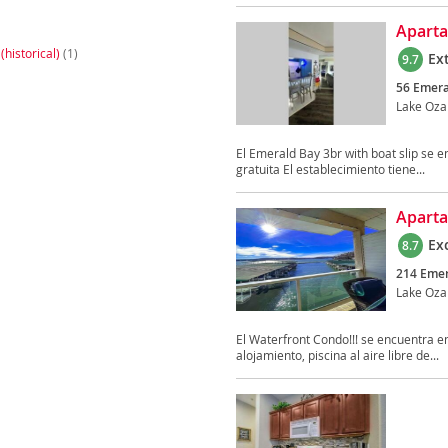
Aparta
(historical)
(1)
Ex
9.7
56 Emera
Lake Oza
El Emerald Bay 3br with boat slip se e
gratuita El establecimiento tiene...
Aparta
Ex
8.7
214 Emer
Lake Oza
El Waterfront Condo!!! se encuentra en
alojamiento, piscina al aire libre de...