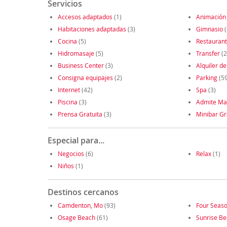
Servicios
Accesos adaptados
(1)
Animación
Habitaciones adaptadas
(3)
Gimnasio
(
Cocina
(5)
Restauran
Hidromasaje
(5)
Transfer
(2
Business Center
(3)
Alquiler de
Consigna equipajes
(2)
Parking
(59
Internet
(42)
Spa
(3)
Piscina
(3)
Admite Ma
Prensa Gratuita
(3)
Minibar Gr
Especial para...
Negocios
(6)
Relax
(1)
Niños
(1)
Destinos cercanos
Camdenton, Mo
(93)
Four Seas
Osage Beach
(61)
Sunrise B