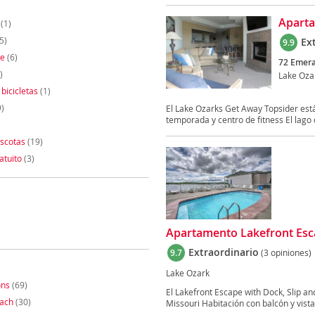
Aparta
(1)
5)
Ex
9.9
te
(6)
72 Emera
)
Lake Oza
 bicicletas
(1)
)
El Lake Ozarks Get Away Topsider está 
temporada y centro de fitness El lago d
scotas
(19)
atuito
(3)
Apartamento Lakefront Esca
Extraordinario
9.7
(3 opiniones)
Lake Ozark
ons
(69)
El Lakefront Escape with Dock, Slip an
each
(30)
Missouri Habitación con balcón y vistas 