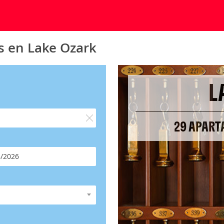
s en Lake Ozark
L
29 APART