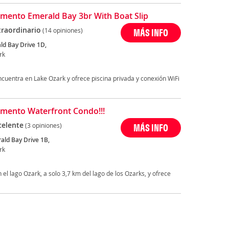
mento Emerald Bay 3br With Boat Slip
traordinario
(14 opiniones)
MÁS INFO
ld Bay Drive 1D,
rk
ncuentra en Lake Ozark y ofrece piscina privada y conexión WiFi
mento Waterfront Condo!!!
celente
(3 opiniones)
MÁS INFO
ald Bay Drive 1B,
rk
 el lago Ozark, a solo 3,7 km del lago de los Ozarks, y ofrece