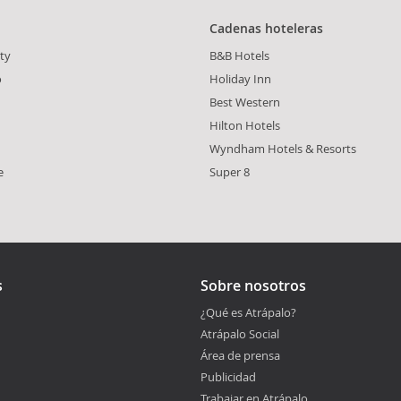
Cadenas hoteleras
ity
B&B Hotels
o
Holiday Inn
Best Western
Hilton Hotels
Wyndham Hotels & Resorts
e
Super 8
s
Sobre nosotros
¿Qué es Atrápalo?
Atrápalo Social
Área de prensa
Publicidad
Trabajar en Atrápalo