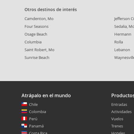
Otros destinos de interés
Camdenton, Mo
Jefferson C
Four Seasons
Sedalia, M
Osage Beach
Hermann
Columbia
Rolla
Saint Robert, Mo
Lebanon
Sunrise Beach
Waynesvill
Atrápalo en el mundo
Producto
Chile
Entradas
Colombia
Actividades
Perú
Vuelos
Panamá
Trenes
Costa Rica
Hoteles