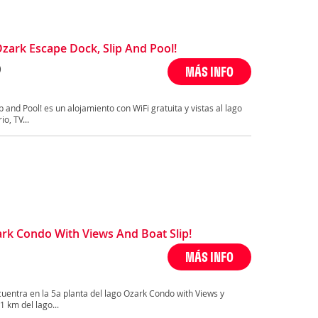
ark Escape Dock, Slip And Pool!
)
MÁS INFO
 and Pool! es un alojamiento con WiFi gratuita y vistas al lago
o, TV...
rk Condo With Views And Boat Slip!
MÁS INFO
uentra en la 5a planta del lago Ozark Condo with Views y
1 km del lago...