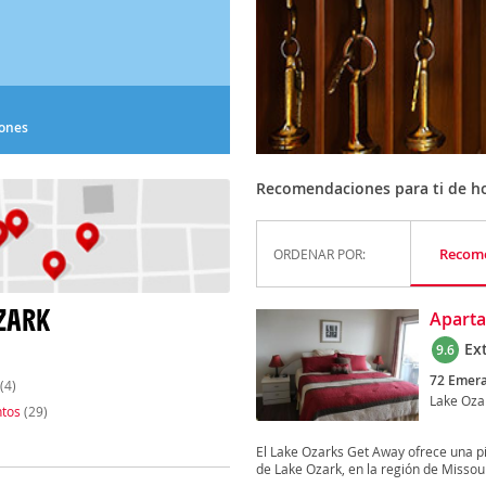
iones
Recomendaciones para ti de h
Recom
ORDENAR POR:
ZARK
Aparta
Ex
9.6
72 Emera
(4)
Lake Oza
tos
(29)
El Lake Ozarks Get Away ofrece una pi
de Lake Ozark, en la región de Missouri