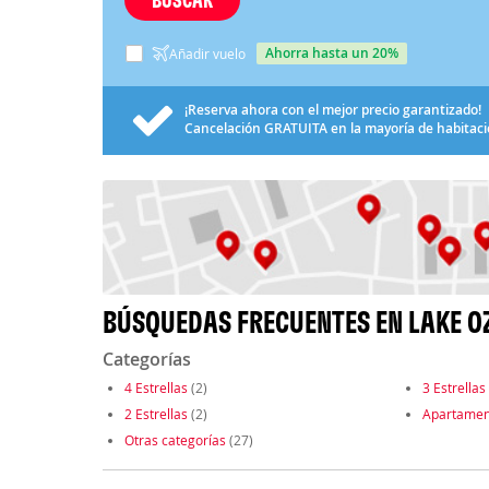
ahorra hasta un 20%
Añadir vuelo
¡Reserva ahora con el mejor precio garantizado!
Cancelación
GRATUITA
en la mayoría de habitac
BÚSQUEDAS FRECUENTES EN LAKE O
Categorías
4 Estrellas
(2)
3 Estrellas
2 Estrellas
(2)
Apartamen
Otras categorías
(27)