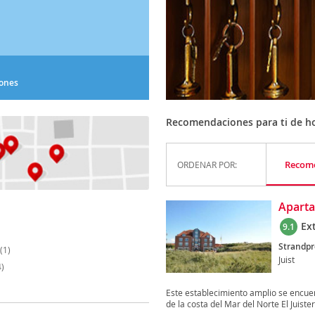
iones
Recomendaciones para ti de ho
Recom
ORDENAR POR:
Aparta
Ex
9.1
Strandp
(1)
Juist
)
Este establecimiento amplio se encuent
de la costa del Mar del Norte El Juister.