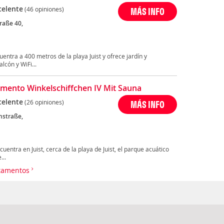
celente
(46 opiniones)
MÁS INFO
raße 40,
uentra a 400 metros de la playa Juist y ofrece jardín y
lcón y WiFi...
mento Winkelschiffchen IV Mit Sauna
celente
(26 opiniones)
MÁS INFO
nstraße,
uentra en Juist, cerca de la playa de Juist, el parque acuático
...
artamentos