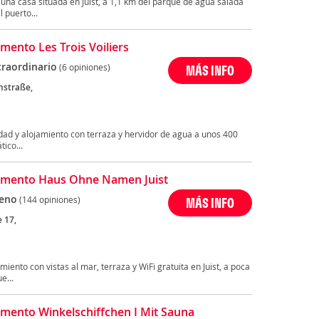
na casa situada en Juist, a 1,1 km del parque de agua salada
 puerto...
mento Les Trois Voiliers
traordinario
(6 opiniones)
MÁS INFO
nstraße,
ciudad y alojamiento con terraza y hervidor de agua a unos 400
ico...
amento Haus Ohne Namen Juist
eno
(144 opiniones)
MÁS INFO
e 17,
iento con vistas al mar, terraza y WiFi gratuita en Juist, a poca
e...
mento Winkelschiffchen I Mit Sauna