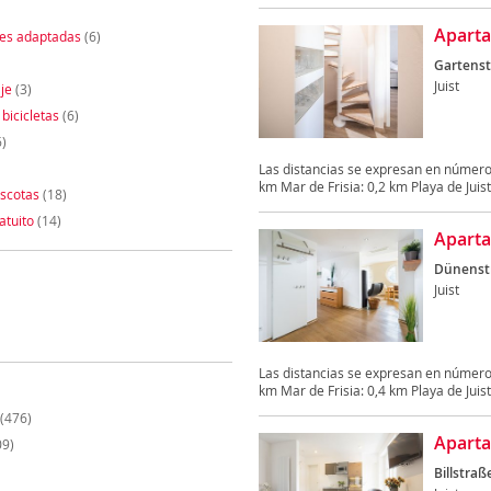
Aparta
nes adaptadas
(6)
Gartenst
Juist
je
(3)
 bicicletas
(6)
)
Las distancias se expresan en número
km Mar de Frisia: 0,2 km Playa de Juist:
scotas
(18)
atuito
(14)
Aparta
Dünenst
Juist
Las distancias se expresan en número
km Mar de Frisia: 0,4 km Playa de Juist:
(476)
Apart
09)
Billstraß