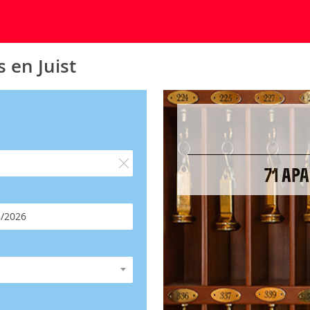
 en Juist
71 AP