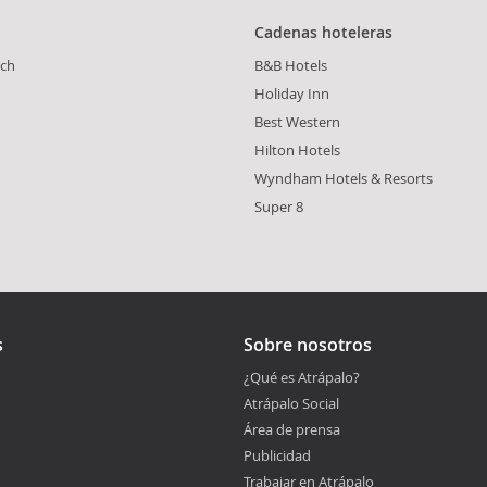
Cadenas hoteleras
ch
B&B Hotels
Holiday Inn
Best Western
Hilton Hotels
Wyndham Hotels & Resorts
Super 8
s
Sobre nosotros
¿Qué es Atrápalo?
Atrápalo Social
Área de prensa
Publicidad
Trabajar en Atrápalo