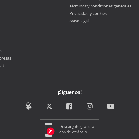
Términos y condiciones generales
Privacidad y cookies
Aviso legal
os
presas
art
¡Síguenos!
Descárgate gratis la
app de Atrápalo