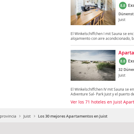
Ex
8.8
Dünenst
Juist
El Winkelschiffchen I mit Sauna se enc
alojamiento con aire acondicionado, ba
Aparta
Ex
8.8
32 Düne
Juist
El Winkelschiffchen IV mit Sauna se enc
Adventure Sal- Park Juist y el puerto de
Ver los 71 hoteles en Juist Ap
 provincia
Juist
Los 30 mejores Apartamentos en Juist