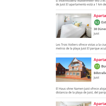
El Inselresidenz-Wattenmeer-Wo-3 es u
de Juist El apartamento está a 1 km del
Aparta
Ex
9.2
38 Düne
Juist
Les Trois Voiliers ofrece vistas a la 
metros de la playa Juist El parque acuát
Apart
Bu
7.7
Billstraß
Juist
El Haus ohne Namen Juist ofrece alojam
distancia de la playa de Juist, del parqu
Aparta