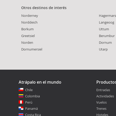
Otros destinos de interés
Norderney
Hagermars
Norddeich
Langeoog
Borkum
Uttum
Greetsiel
Berumbur
Norden
Dornum
Dornumersiel
Utarp
Atrápalo en el mundo
Producto
Chile
Entradas
Colombia
Actividades
Perú
Vuelos
Panamá
Trenes
Costa Rica
Hoteles