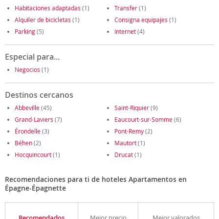
Habitaciones adaptadas
(1)
Transfer
(1)
Alquiler de bicicletas
(1)
Consigna equipajes
(1)
Parking
(5)
Internet
(4)
Especial para...
Negocios
(1)
Destinos cercanos
Abbeville
(45)
Saint-Riquier
(9)
Grand-Laviers
(7)
Eaucourt-sur-Somme
(6)
Érondelle
(3)
Pont-Remy
(2)
Béhen
(2)
Mautort
(1)
Hocquincourt
(1)
Drucat
(1)
Recomendaciones para ti de hoteles Apartamentos en
Épagne-Épagnette
Recomendados
Mejor precio
Mejor valorados